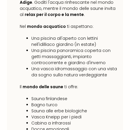
i
Adige
. Goditi l'acqua rinfrescante nel mondo
vou
acquatico, mentre il mondo delle saune invita
Chi
al
relax per il corpo e la mente
.
sia
Trav
Nel
mondo acquatico
ti aspettano:
Chi
sia
Una piscina all'aperto con lettini
Chi
nell'idilliaco giardino (in estate)
Una piscina panoramica coperta con
sia
getti massaggianti, impianto
Lavo
controcorrente e giardino d'inverno
con
Una vasca idromassaggio con una vista
noi
da sogno sulla natura verdeggiante
Not
legal
Il
mondo delle saune
ti offre:
Sauna finlandese
Bagno turco
Sauna alle erbe biologiche
Vasca Kneipp per i piedi
Cabina a infrarossi
Docce emozionali