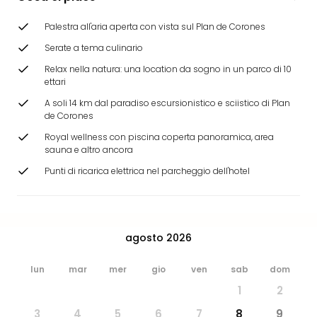
dive
in
Palestra all'aria aperta con vista sul Plan de Corones
Eur
Serate a tema culinario
Disn
Paris
Relax nella natura: una location da sogno in un parco di 10
ettari
Eur
Park
A soli 14 km dal paradiso escursionistico e sciistico di Plan
LEG
de Corones
Ger
Royal wellness con piscina coperta panoramica, area
Rula
sauna e altro ancora
Phan
Punti di ricarica elettrica nel parcheggio dell'hotel
Trop
Isla
Mira
Tutt
agosto 2026
le
offe
lun
mar
mer
gio
ven
sab
dom
Vac
in
1
2
città
3
4
5
6
7
8
9