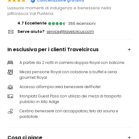
Cancellazione gratuita
Rog
Lussuosi momenti di indulgenza e benessere nella
Vita
pittoresca Val Pusteria
Roya
4.7
eccellente
366
recensioni
Hote
Serve aiuto?
service@travelcircus.com
Tutti
gli
hote
In esclusiva per i clienti Travelcircus
ben
in
A partire da 2 notti in camera doppia Royal con balcone
Itali
Mezza pensione Royal con colazione a buffet e cena
Croa
gourmet Royal
Crv
Accesso all'ampia area benessere dell'hotel
Hote
IN
Kronplatz Guest Pass con utilizzo dei mezzi di trasporto
Biog
pubblici in Alto Adige
Parc
Cestino benessere con accappatoio, telo da sauna e
dive
pantofole
Per
dest
Parc
Cosa ci piace