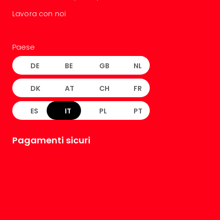
Lavora con noi
Paese
DE
BE
GB
NL
DK
AT
CH
FR
ES
IT
PL
PT
Pagamenti sicuri