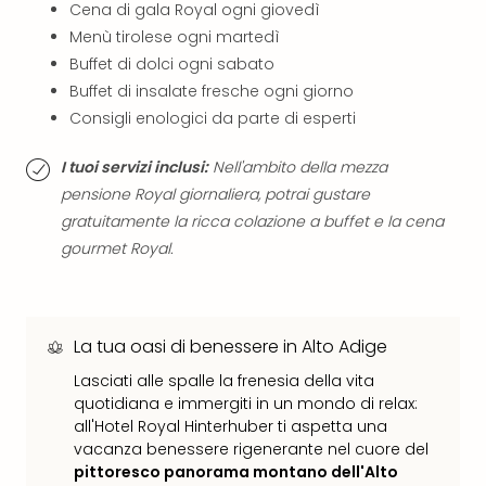
Vou
Cena di gala Royal ogni giovedì
Per
Menù tirolese ogni martedì
cate
Buffet di dolci ogni sabato
Vou
Buffet di insalate fresche ogni giorno
Disn
Consigli enologici da parte di esperti
Paris
Vou
I tuoi servizi inclusi:
Nell'ambito della mezza
di
pensione Royal giornaliera, potrai gustare
viag
gratuitamente la ricca colazione a buffet e la cena
War
Bros.
gourmet Royal.
Stud
Tour
Harr
Pott
La tua oasi di benessere in Alto Adige
and
Lasciati alle spalle la frenesia della vita
the
quotidiana e immergiti in un mondo di relax:
Cur
all'Hotel Royal Hinterhuber ti aspetta una
Chil
vacanza benessere rigenerante nel cuore del
Tutti
pittoresco panorama montano dell'Alto