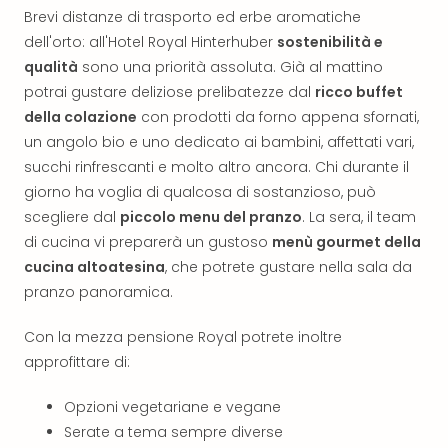
Ver
Brevi distanze di trasporto ed erbe aromatiche
Ope
dell'orto: all'Hotel Royal Hinterhuber
sostenibilità e
Festi
qualità
sono una priorità assoluta. Già al mattino
202
potrai gustare deliziose prelibatezze dal
ricco buffet
BLUE
della colazione
con prodotti da forno appena sfornati,
MAN
un angolo bio e uno dedicato ai bambini, affettati vari,
GRO
succhi rinfrescanti e molto altro ancora. Chi durante il
a
Berl
giorno ha voglia di qualcosa di sostanzioso, può
Mag
scegliere dal
piccolo menu del pranzo
. La sera, il team
Ove
di cucina vi preparerà un gustoso
menù gourmet della
Disn
cucina altoatesina
, che potrete gustare nella sala da
a
pranzo panoramica.
Disn
Paris
Con la mezza pensione Royal potrete inoltre
Tutt
approfittare di:
le
offe
Opzioni vegetariane e vegane
dell
Serate a tema sempre diverse
spet