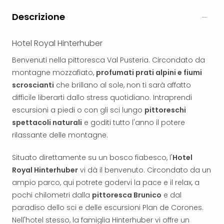
Reso
DAS
Descrizione
See
Alpe
Hotel Royal Hinterhuber
–
Adul
Benvenuti nella pittoresca Val Pusteria. Circondato da
SPA
montagne mozzafiato,
profumati prati alpini e fiumi
Hote
scroscianti
che brillano al sole, non ti sarà affatto
Tutt
difficile liberarti dallo stress quotidiano. Intraprendi
le
escursioni a piedi o con gli sci lungo
pittoreschi
offe
spettacoli naturali
e goditi tutto l'anno il potere
Most
rilassante delle montagne.
Per
dest
Situato direttamente su un bosco fiabesco, l'
Hotel
Most
War
Royal Hinterhuber
vi dà il benvenuto. Circondato da un
Bros.
ampio parco, qui potrete godervi la pace e il relax, a
Stud
pochi chilometri dalla
pittoresca Brunico
e dal
Tour
paradiso dello sci e delle escursioni Plan de Corones.
–
Nell'hotel stesso, la famiglia Hinterhuber vi offre un