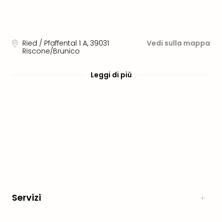
Aust
Hote
Gros
Hof
Ried / Pfaffental 1 A
,
39031
Vedi sulla mappa
Riscone/Brunico
Alleg
Reso
Arpu
Leggi di più
Hid
Luxu
Mou
Hom
Alpi
Reso
Spor
Pitzt
aja
Berg
Wer
Servizi
Acti
Natu