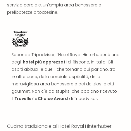
The
servizio cordiale, un'ampia area benessere e
Mak
prelibatezze altoatesine.
of
Harr
Pott
Ga
Of
Thro
Stud
Secondo Tripadvisor, l'Hotel Royal Hinterhuber è uno
Tour
degli
hotel più apprezzati
di Riscone, in Italia. Gli
Tutt
ospiti abituali e quelli che tornano qui parlano, tra
le
le altre cose, della cordiale ospitalità, della
offe
Spet
meravigliosa area benessere e dei deliziosi piatti
Per
gourmet. Non c'è da stupirsi che abbiano ricevuto
dest
il
Traveller's Choice Award
di Tripadvisor.
Conc
e
spet
Are
Cucina tradizionale all'Hotel Royal Hinterhuber
di