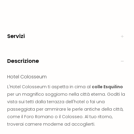
Aust
Hote
Gros
Hof
Alleg
Servizi
Reso
Arpu
Hid
Luxu
Descrizione
Mou
Hom
Hotel Colosseum
Alpi
Reso
L'Hotel Colosseum ti aspetta in cima al
colle Esquilino
Spor
per un magnifico soggiorno nella città eterna. Goditi la
Pitzt
vista sui tetti dalla terrazza dell'hotel o fai una
aja
passeggiata per ammirare le perle antiche della città,
Berg
come il Foro Romano o il Colosseo. Al tuo ritorno,
Wer
Acti
troverai camere moderne ad accoglierti.
Natu