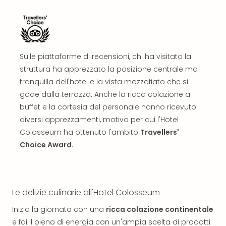
Reso
DAS
See
Alpe
–
Sulle piattaforme di recensioni, chi ha visitato la
Adul
struttura ha apprezzato la posizione centrale ma
SPA
tranquilla dell'hotel e la vista mozzafiato che si
Hote
Tutt
gode dalla terrazza. Anche la ricca colazione a
le
buffet e la cortesia del personale hanno ricevuto
offe
diversi apprezzamenti, motivo per cui l'Hotel
Most
Colosseum ha ottenuto l'ambito
Travellers'
Per
Choice Award
.
dest
Most
War
Bros.
Le delizie culinarie all'Hotel Colosseum
Stud
Tour
Inizia la giornata con una
ricca colazione continentale
–
e fai il pieno di energia con un'ampia scelta di prodotti