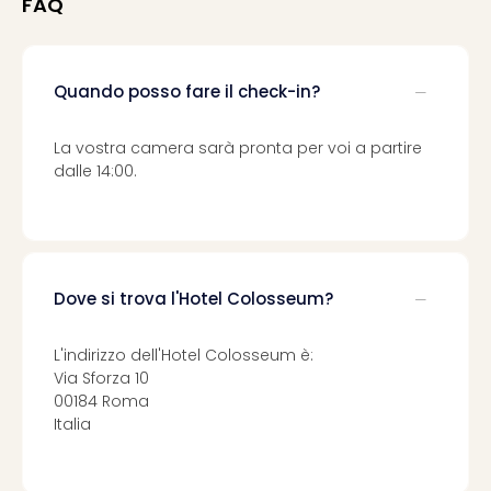
FAQ
Ver
Ope
Festi
202
Quando posso fare il check-in?
BLUE
MAN
La vostra camera sarà pronta per voi a partire
GRO
dalle 14:00.
a
Berl
Mag
Ove
Disn
Dove si trova l'Hotel Colosseum?
a
Disn
Paris
L'indirizzo dell'Hotel Colosseum è:
Tutt
Via Sforza 10
00184 Roma
le
Italia
offe
dell
spet