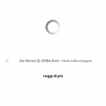
PER
DEST
Eur
Ams
Lond
Parig
Berl
Vie
Bud
Tutt
le
offe
Via Sforza 10
,
00184
Rom
Vedi sulla mappa
Itali
Rom
Mila
Leggi di più
Lag
di
Gar
Tutt
le
offe