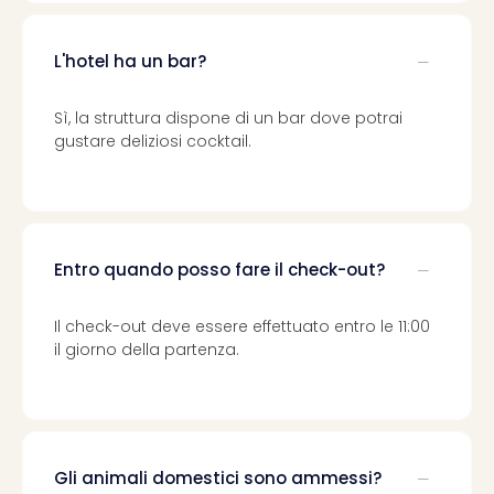
Vou
Per
cate
L'hotel ha un bar?
Vou
Disn
Sì, la struttura dispone di un bar dove potrai
Paris
gustare deliziosi cocktail.
Vou
di
viag
War
Bros.
Entro quando posso fare il check-out?
Stud
Tour
Harr
Il check-out deve essere effettuato entro le 11:00
Pott
il giorno della partenza.
and
the
Cur
Chil
Tutti
Gli animali domestici sono ammessi?