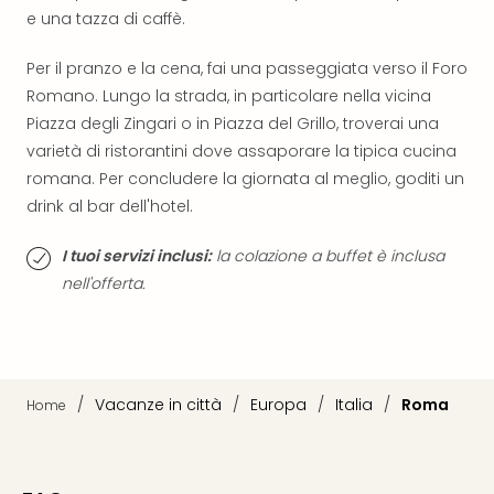
The
e una tazza di caffè.
Mak
of
Per il pranzo e la cena, fai una passeggiata verso il Foro
Harr
Romano. Lungo la strada, in particolare nella vicina
Pott
Ga
Piazza degli Zingari o in Piazza del Grillo, troverai una
Of
varietà di ristorantini dove assaporare la tipica cucina
Thro
romana. Per concludere la giornata al meglio, goditi un
Stud
drink al bar dell'hotel.
Tour
Tutt
I tuoi servizi inclusi:
la colazione a buffet è inclusa
le
nell'offerta.
offe
Spet
Per
dest
Conc
/
Vacanze in città
/
Europa
/
Italia
/
Roma
Home
e
spet
Are
di