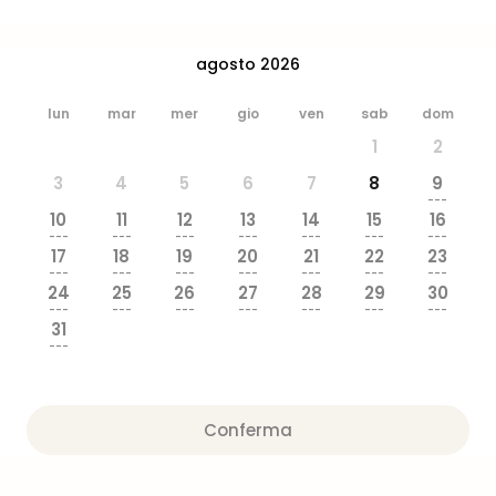
dive
in
Eur
agosto 2026
Disn
Paris
lun
mar
mer
gio
ven
sab
dom
Eur
1
2
Park
LEG
3
4
5
6
7
8
9
---
Ger
10
11
12
13
14
15
16
Rula
---
---
---
---
---
---
---
Phan
17
18
19
20
21
22
23
---
---
---
---
---
---
---
Trop
24
25
26
27
28
29
30
Isla
---
---
---
---
---
---
---
Mira
31
---
Tutt
le
offe
Vac
Conferma
in
città