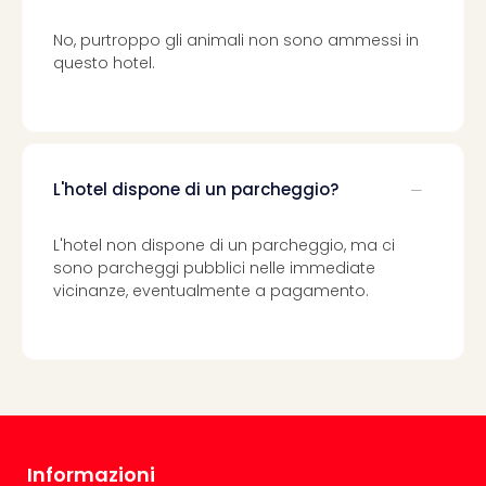
i
vou
No, purtroppo gli animali non sono ammessi in
Chi
questo hotel.
sia
Trav
Chi
sia
Chi
L'hotel dispone di un parcheggio?
sia
Lavo
con
L'hotel non dispone di un parcheggio, ma ci
noi
sono parcheggi pubblici nelle immediate
Not
vicinanze, eventualmente a pagamento.
legal
Informazioni