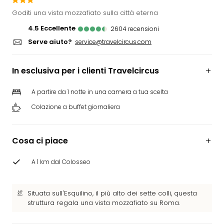
Rog
Goditi una vista mozzafiato sulla città eterna
Vita
4.5
eccellente
2604
recensioni
Roya
Serve aiuto?
Hote
service@travelcircus.com
Tutti
gli
In esclusiva per i clienti Travelcircus
hote
ben
A partire da 1 notte in una camera a tua scelta
in
Colazione a buffet giornaliera
Itali
Croa
Crv
Cosa ci piace
Hote
IN
A 1 km dal Colosseo
Biog
Parc
dive
Situata sull'Esquilino, il più alto dei sette colli, questa
Per
struttura regala una vista mozzafiato su Roma.
dest
Parc