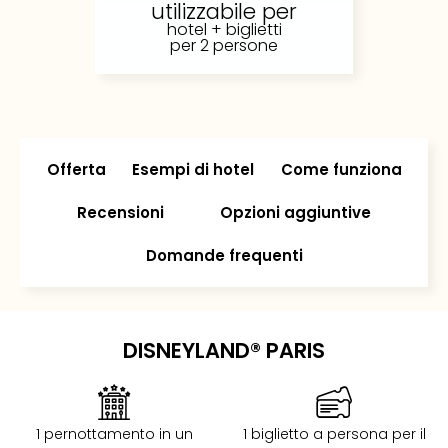
utilizzabile per
Rog
hotel + biglietti
Vita
per 2 persone
Roya
Hote
Tutti
gli
hote
Offerta
Esempi di hotel
Come funziona
ben
in
Recensioni
Opzioni aggiuntive
Itali
Croa
Domande frequenti
Crv
Hote
IN
Biog
DISNEYLAND® PARIS
Parc
dive
Per
dest
1 pernottamento in un
1 biglietto a persona per il
Parc