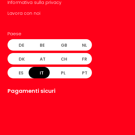
Informativa sulla privacy
Lavora con noi
Paese
DE
BE
GB
NL
DK
AT
CH
FR
ES
IT
PL
PT
Pagamenti sicuri