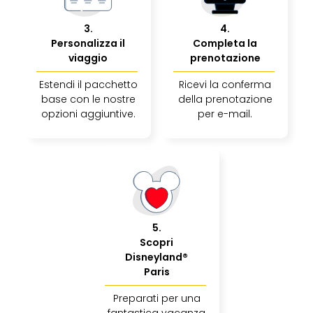
The
Mak
3
.
4
.
of
Personalizza il
Completa la
Harr
viaggio
prenotazione
Pott
Ga
Estendi il pacchetto
Ricevi la conferma
Of
base con le nostre
della prenotazione
Thro
opzioni aggiuntive.
per e-mail.
Stud
Tour
Tutt
le
offe
Spet
Per
5
.
dest
Scopri
Conc
Disneyland®
e
Paris
spet
Are
Preparati per una
di