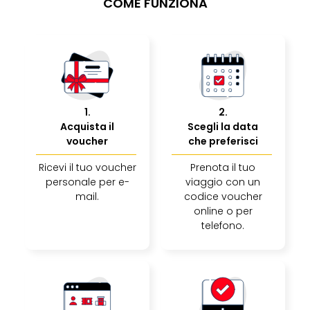
COME FUNZIONA
Reso
DAS
See
Alpe
–
Adul
SPA
1
.
2
.
Hote
Acquista il
Scegli la data
Tutt
voucher
che preferisci
le
offe
Ricevi il tuo voucher
Prenota il tuo
Most
personale per e-
viaggio con un
Per
mail.
codice voucher
dest
online o per
Most
telefono.
War
Bros.
Stud
Tour
–