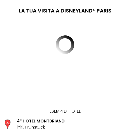
PER
DEST
LA TUA VISITA A DISNEYLAND® PARIS
Eur
Ams
Lond
Parig
Berl
Vie
Bud
Tutt
le
offe
Itali
Rom
Mila
Lag
di
Gar
ESEMPI DI HOTEL
Tutt
4* HOTEL MONTBRIAND
le
inkl. Frühstück
offe