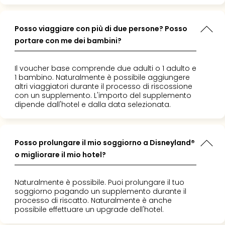
i
momento
ney che ci
a lunga
vou
 per noi!
ntire di
 a
Chi
Posso viaggiare con più di due persone? Posso
 davvero
bini. Un
d. I
sia
portare con me dei bambini?
dare
 hanno
Trav
us a
mento a
i
Chi
voglia
us per
ggi
sia
Il voucher base comprende due adulti o 1 adulto e
a vacanza
ntastico
le
Chi
1 bambino. Naturalmente è possibile aggiungere
abile a
! Stiamo
se
altri viaggiatori durante il processo di riscossione
sia
d"
rammando
i e
con un supplemento. L'importo del supplemento
Lavo
dipende dall'hotel e dalla data selezionata.
prossimo
i
con
ci siamo
noi
molto. Nel
Not
so, una
Posso prolungare il mio soggiorno a Disneyland®
legal
o migliorare il mio hotel?
icabile
 la
 a un
Naturalmente è possibile. Puoi prolungare il tuo
usto.
soggiorno pagando un supplemento durante il
mo
processo di riscatto. Naturalmente è anche
possibile effettuare un upgrade dell'hotel.
nte!"