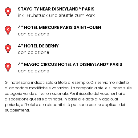
Aust
STAYCITY NEAR DISNEYLAND® PARIS
Hote
inkl. Frühstück und Shuttle zum Park
Gros
Hof
4* HOTEL MERCURE PARIS SAINT-OUEN
Alleg
con colazione
Reso
Arpu
4* HOTEL DE BERNY
con colazione
Hid
Luxu
4* MAGIC CIRCUS HOTEL AT DISNEYLAND® PARIS
Mou
con colazione
Hom
Alpi
Gli hotel sono indicati solo a titolo di esempio. Ci riserviamo il diritto
Reso
di apportare modifiche e variazioni. La categoria a stelle si basa sulle
Spor
categorie valide a livello nazionale. Per il riscatto del voucher hai a
disposizione questi e altri hotel. In base alle date di viaggio, al
Pitzt
periodo, all’hotel e alla disponibilità possono essere applicati dei
aja
supplementi.
Berg
Wer
Acti
Natu