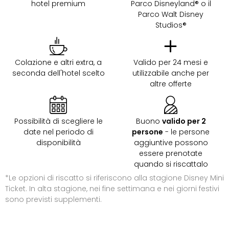
hotel premium
Parco Disneyland® o il
dive
Parco Walt Disney
in
Studios®
Eur
Disn
Paris
Eur
Colazione e altri extra, a
Valido per 24 mesi e
Park
seconda dell'hotel scelto
utilizzabile anche per
altre offerte
LEG
Ger
Rula
Phan
Possibilità di scegliere le
Buono
valido per 2
Trop
date nel periodo di
persone
- le persone
Isla
disponibilità
aggiuntive possono
Mira
essere prenotate
Tutt
quando si riscattalo
le
*Le opzioni di riscatto si riferiscono alla stagione Disney Mini
offe
Ticket. In alta stagione, nei fine settimana e nei giorni festivi
Vac
sono previsti supplementi.
in
città