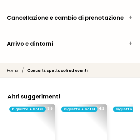
Vou
Per
cate
Cancellazione e cambio di prenotazione
Vou
Disn
Paris
Arrivo e dintorni
Vou
di
viag
War
/
Home
Concerti, spettacoli ed eventi
Bros.
Stud
Tour
Harr
Altri suggerimenti
Pott
and
3.9
4.2
biglietto + hotel
biglietto + hotel
biglietto + h
the
Cur
Chil
Tutti