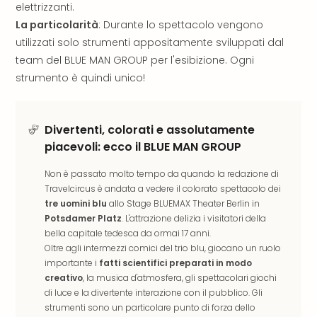
Reso
elettrizzanti.
DAS
La particolarità
: Durante lo spettacolo vengono
See
utilizzati solo strumenti appositamente sviluppati dal
Alpe
team del BLUE MAN GROUP per l'esibizione. Ogni
–
strumento è quindi unico!
Adul
SPA
Hote
Divertenti, colorati e assolutamente
Tutt
piacevoli: ecco il BLUE MAN GROUP
le
offe
Non è passato molto tempo da quando la redazione di
Most
Travelcircus è andata a vedere il colorato spettacolo dei
Per
tre uomini blu
allo Stage BLUEMAX Theater Berlin in
dest
Potsdamer Platz
. L'attrazione delizia i visitatori della
Most
bella capitale tedesca da ormai 17 anni.
War
Oltre agli intermezzi comici del trio blu, giocano un ruolo
Bros.
importante i
fatti scientifici preparati in modo
Stud
creativo
, la musica d'atmosfera, gli spettacolari giochi
Tour
di luce e la divertente interazione con il pubblico. Gli
–
strumenti sono un particolare punto di forza dello