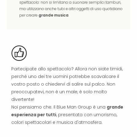
The
spettacolo: non si limitano a suonare semplici tamburi,
Mak
ma utilizzano anche tubi e altri oggetti di uso quotidiano
of
per creare
grande musica
.
Harr
Pott
Ga
Of
Thro
Stud
Tour
Tutt
Partecipate allo spettacolo? Allora non siate timidi,
le
perché uno dei tre uomini potrebbe scavalcare il
offe
vostro posto o chiedervi di salire sul palco. Non
Spet
preoccupatevi, non è un male, è solo molto
Per
divertente!
dest
Noi pensiamo che: Il Blue Man Group è una
grande
Conc
esperienza per tutti
, presentata con umorismo,
e
spet
colori spettacolari e musica d'atmosfera.
Are
di