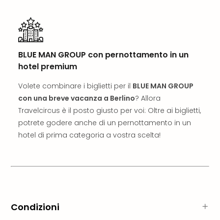
Ver
Ope
Festi
202
BLUE
BLUE MAN GROUP con pernottamento in un
MAN
hotel premium
GRO
a
Volete combinare i biglietti per il
BLUE MAN GROUP
Berl
con una breve vacanza a Berlino
? Allora
Mag
Travelcircus è il posto giusto per voi: Oltre ai biglietti,
Ove
potrete godere anche di un pernottamento in un
Disn
hotel di prima categoria a vostra scelta!
a
Disn
Paris
Tutt
le
offe
dell
Condizioni
spet