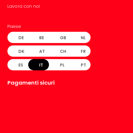
Lavora con noi
Paese
DE
BE
GB
NL
DK
AT
CH
FR
ES
IT
PL
PT
Pagamenti sicuri