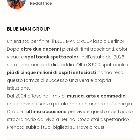
PER
Redattrice
DEST
Eur
Ams
BLUE MAN GROUP
Lond
Parig
Un'era sta per finire: il BLUE MAN GROUP lascia Berlino!
Berl
Dopo
oltre due decenni
pieni di ritmi trascinanti, colori
Vie
Bud
vivaci e
spettacoli spettacolari
, nell'estate del 2025
Tutt
sarà il momento di dire addio. Oltre 8.500 spettacoli e
le
più di cinque milioni di ospiti entusiasti
hanno reso
offe
questo format di successo una vera e propria
Itali
istituzione.
Rom
Dal 2004 affascina il mix di
musica, arte e commedia
,
Mila
che convince senza parole, ma con ancora più energia.
Lag
di
Ora c'è l'
ultima occasione
per vivere questo spettacolo
Gar
straordinario dal vivo a Berlino. Cosa stai aspettando?
Tutt
Prenota subito i tuoi biglietti su Travelcircus!
le
offe