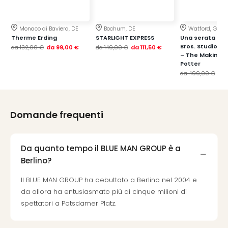
i
vou
Chi
Monaco di Baviera, DE
Bochum, DE
Watford, GB
sia
Therme Erding
STARLIGHT EXPRESS
Una serata al 
Trav
Bros. Studio T
da
132,00 €
da
99,00 €
da
149,00 €
da
111,50 €
Chi
– The Making o
Potter
sia
da
499,00 €
da
Chi
sia
Lavo
con
Domande frequenti
noi
Not
legal
Da quanto tempo il BLUE MAN GROUP è a
Berlino?
Il BLUE MAN GROUP ha debuttato a Berlino nel 2004 e
da allora ha entusiasmato più di cinque milioni di
spettatori a Potsdamer Platz.