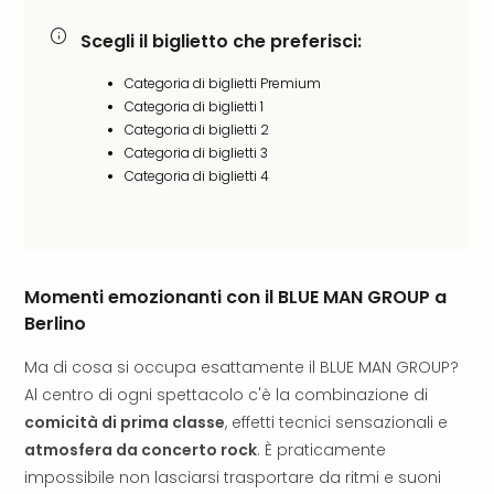
Aust
Scegli il biglietto che preferisci:
Hote
Gros
Categoria di biglietti Premium
Hof
Categoria di biglietti 1
Alleg
Categoria di biglietti 2
Reso
Categoria di biglietti 3
Arpu
Categoria di biglietti 4
Hid
Luxu
Mou
Hom
Alpi
Momenti emozionanti con il BLUE MAN GROUP a
Reso
Berlino
Spor
Pitzt
Ma di cosa si occupa esattamente il BLUE MAN GROUP?
aja
Al centro di ogni spettacolo c'è la combinazione di
Berg
comicità di prima classe
, effetti tecnici sensazionali e
Wer
atmosfera da concerto rock
. È praticamente
Acti
impossibile non lasciarsi trasportare da ritmi e suoni
Natu