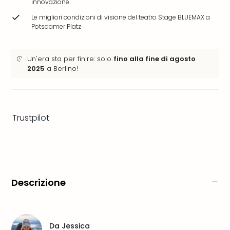
innovazione
dive
in
Le migliori condizioni di visione del teatro Stage BLUEMAX a
Potsdamer Platz
Eur
Disn
Paris
Un'era sta per finire: solo
fino alla fine di agosto
Eur
2025
a Berlino!
Park
LEG
Ger
Rula
Trustpilot
Phan
Trop
Isla
Mira
Tutt
le
Descrizione
offe
Vac
in
città
Da
Jessica