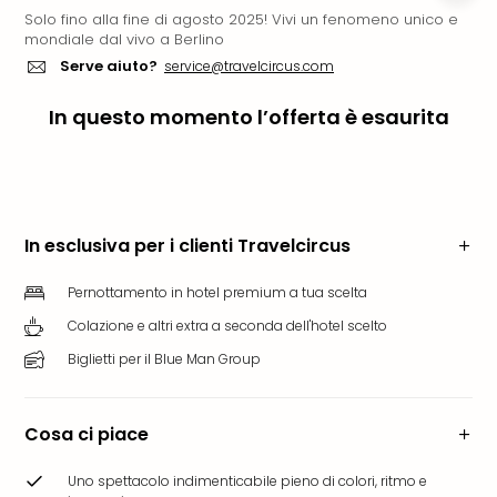
Solo fino alla fine di agosto 2025! Vivi un fenomeno unico e
Rog
mondiale dal vivo a Berlino
Vita
Serve aiuto?
service@travelcircus.com
Roya
Hote
In questo momento l’offerta è esaurita
Tutti
gli
hote
ben
in
Itali
In esclusiva per i clienti Travelcircus
Croa
Crv
Pernottamento in hotel premium a tua scelta
Hote
Colazione e altri extra a seconda dell'hotel scelto
IN
Biglietti per il Blue Man Group
Biog
Parc
dive
Cosa ci piace
Per
dest
Uno spettacolo indimenticabile pieno di colori, ritmo e
Parc