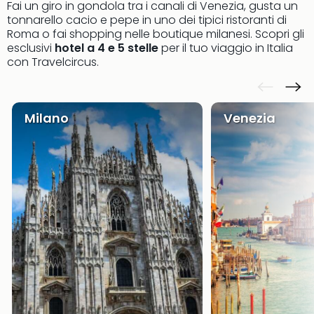
Fai un giro in gondola tra i canali di Venezia, gusta un
dive
tonnarello cacio e pepe in uno dei tipici ristoranti di
in
Roma o fai shopping nelle boutique milanesi. Scopri gli
Eur
esclusivi
hotel a 4 e 5 stelle
per il tuo viaggio in Italia
Disn
con Travelcircus.
Paris
Eur
Park
LEG
Milano
Venezia
Ger
Rula
Phan
Trop
Isla
Mira
Tutt
le
offe
Vac
in
città