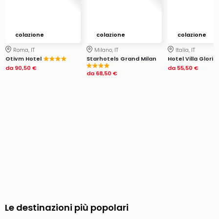
Rog
Vita
Roya
colazione
colazione
colazione
Hote
Roma, IT
Milano, IT
Italia, IT
Tutti
Otivm Hotel
Starhotels Grand Milan
Hotel Villa Glori
gli
da
90,50 €
da
55,50 €
hote
da
68,50 €
ben
in
Itali
Croa
Crv
Hote
IN
Biog
Parc
dive
Per
dest
Le destinazioni più popolari
Parc