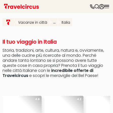
Hote
ben
Vacanze in città
...
Italia
Per
dest
Itali
Hote
Il tuo viaggio in Italia
See
Storia, tradizioni, arte, cultura, natura e, ovviamente,
Tube
una delle cucine più ricercate al mondo. Perché
Natu
andare tanto lontano se si possono avere tutte
&
queste cose in casa propria? Prenota il tuo viaggio
Spa
nelle città italiane con le
incredibile offerte di
Reso
Travelcircus
e scopri le meraviglie del Bel Paese!
Sple
Bay
Luxu
SPA
4.6
4.2
Reso
Hote
Hote