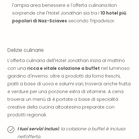
The
l'ampia area benessere e l'offerta culinaria.Non
Mak
sorprende che l'Hotel Jonathan sia tra i
10 hotel più
of
Harr
popolari di Naz-Sciaves
secondo Tripadvisor.
Pott
Ga
Of
Thro
Delizie culinarie
Stud
L'offerta culinaria dell'Hotel Jonathan inizia al mattino
Tour
con una
ricca e vitale colazione a buffet
nel luminoso
Tutt
le
giardino d'inverno: oltre a prodotti da forno freschi,
offe
piatti a base di uova e salumi vari, troverai anche frutta
Spet
e verdure per una porzione extra di vitamine. A cena
Per
troverai un menù di 4 portate a base di specialità
dest
creative della cucina altoatesina preparate con
Conc
prodotti regionali.
e
spet
I tuoi servizi inclusi:
la colazione a buffet è inclusa
Are
nell'offerta.
di