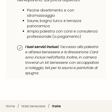
dell'Aquarena. Qui potrai aspettarti:
Vou
Per
Piscine divertimento e con
cate
idromassaggio
Vou
Saune, bagno turco e terrazza
Disn
panoramica
Paris
Ampia palestra con corsi e consulenza
Vou
professionale (a pagamento)
di
viag
I tuoi servizi inclusi:
l'accesso alla palestra
War
e all'area benessere e la Bressanone Card
Bros.
sono inclusi nell'offerta. Inoltre, in camera
Stud
troverai un kit benessere con accappatoio
Tour
a noleggio, teli per la sauna e pantofole di
spugna.
Harr
Pott
and
the
Cur
Chil
/
/
Tutti
Home
Hotel benessere
Italia