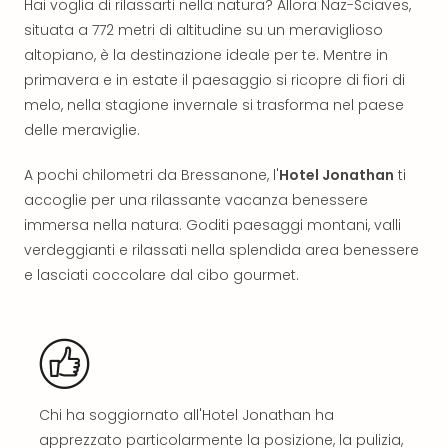
Hai voglia di rilassarti nella natura? Allora Naz-Sciaves,
Reso
situata a 772 metri di altitudine su un meraviglioso
DAS
See
altopiano, è la destinazione ideale per te. Mentre in
Alpe
primavera e in estate il paesaggio si ricopre di fiori di
–
melo, nella stagione invernale si trasforma nel paese
Adul
delle meraviglie.
SPA
Hote
A pochi chilometri da Bressanone, l'
Hotel Jonathan
ti
Tutt
accoglie per una rilassante vacanza benessere
le
immersa nella natura. Goditi paesaggi montani, valli
offe
verdeggianti e rilassati nella splendida area benessere
Most
Per
e lasciati coccolare dal cibo gourmet.
dest
Most
War
Bros.
Stud
Tour
Chi ha soggiornato all'Hotel Jonathan ha
–
apprezzato particolarmente la posizione, la pulizia,