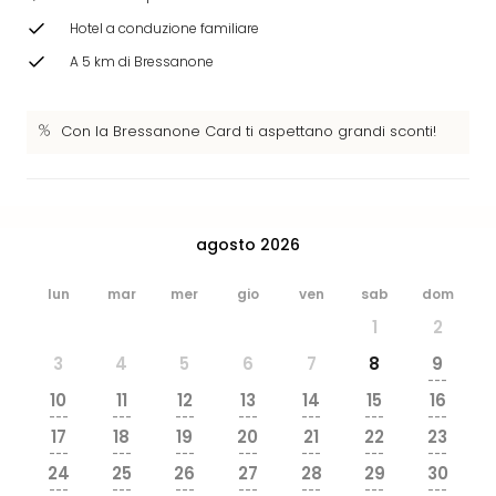
dive
Hotel a conduzione familiare
in
Eur
A 5 km di Bressanone
Disn
Paris
Con la Bressanone Card ti aspettano grandi sconti!
Eur
Park
LEG
Ger
Rula
agosto 2026
Phan
Trop
lun
mar
mer
gio
ven
sab
dom
Isla
1
2
Mira
Tutt
3
4
5
6
7
8
9
le
---
10
11
12
13
14
15
16
offe
---
---
---
---
---
---
---
Vac
17
18
19
20
21
22
23
in
---
---
---
---
---
---
---
24
25
26
27
28
29
30
città
---
---
---
---
---
---
---