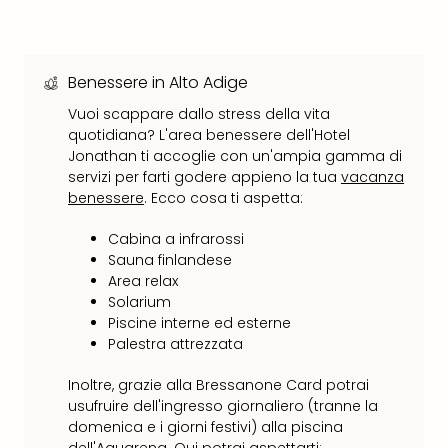
Ver
Ope
Festi
202
Benessere in Alto Adige
BLUE
Vuoi scappare dallo stress della vita
MAN
quotidiana? L'area benessere dell'Hotel
GRO
Jonathan ti accoglie con un'ampia gamma di
a
servizi per farti godere appieno la tua
vacanza
Berl
benessere
. Ecco cosa ti aspetta:
Mag
Ove
Cabina a infrarossi
Disn
Sauna finlandese
a
Area relax
Disn
Solarium
Paris
Piscine interne ed esterne
Palestra attrezzata
Tutt
le
Inoltre, grazie alla Bressanone Card potrai
offe
usufruire dell'ingresso giornaliero (tranne la
dell
domenica e i giorni festivi) alla piscina
spet