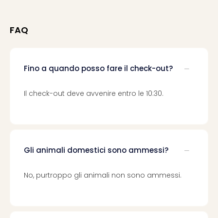
i
vou
Chi
FAQ
sia
Trav
Chi
sia
Fino a quando posso fare il check-out?
Chi
sia
Il check-out deve avvenire entro le 10:30.
Lavo
con
noi
Not
legal
Gli animali domestici sono ammessi?
No, purtroppo gli animali non sono ammessi.