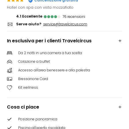
Cancellazione gratuita
Rog
Hotel con spa con vista mozzafiato
Vita
4.1
eccellente
76
recensioni
Roya
Serve aiuto?
Hote
service@travelcircus.com
Tutti
gli
In esclusiva per i clienti Travelcircus
hote
ben
Da 2 notti in una camera a tua scelta
in
Colazione a buffet
Itali
Croa
Accesso all'area benessere e alla palestra
Crv
Bressanone Card
Hote
IN
Kit wellness
Biog
Parc
Cosa ci piace
dive
Per
dest
Posizione panoramica
Parc
Piscina all'aperto riscaldata