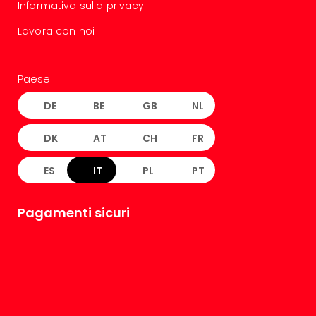
Informativa sulla privacy
Lavora con noi
Paese
DE
BE
GB
NL
DK
AT
CH
FR
ES
IT
PL
PT
Pagamenti sicuri