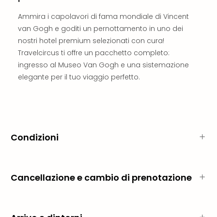
Reso
DAS
Ammira i capolavori di fama mondiale di Vincent
See
van Gogh e goditi un pernottamento in uno dei
Alpe
nostri hotel premium selezionati con cura!
–
Travelcircus ti offre un pacchetto completo:
Adul
ingresso al Museo Van Gogh e una sistemazione
SPA
elegante per il tuo viaggio perfetto.
Hote
Tutt
le
offe
Most
Per
Condizioni
dest
Most
War
Bros.
Cancellazione e cambio di prenotazione
Stud
Tour
–