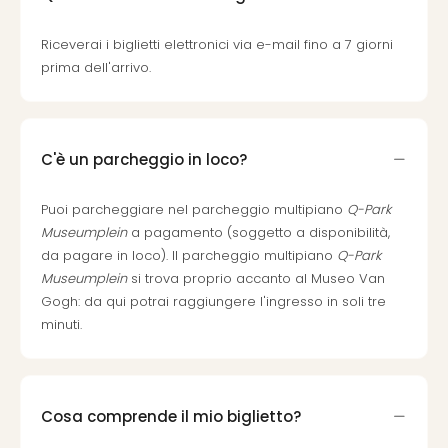
Vou
Per
Riceverai i biglietti elettronici via e-mail fino a 7 giorni
cate
prima dell'arrivo.
Vou
Disn
Paris
Vou
C'è un parcheggio in loco?
di
viag
War
Puoi parcheggiare nel parcheggio multipiano
Q-Park
Bros.
Museumplein
a pagamento (soggetto a disponibilità,
Stud
da pagare in loco). Il parcheggio multipiano
Q-Park
Tour
Museumplein
si trova proprio accanto al Museo Van
Harr
Gogh: da qui potrai raggiungere l'ingresso in soli tre
Pott
minuti.
and
the
Cur
Chil
Cosa comprende il mio biglietto?
Tutti