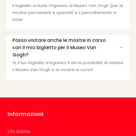
i
Il biglietto include l'ingresso al Museo Van Gogh (per le
vou
mostre permanenti e speciali) e il pernottamento in
Chi
hotel.
sia
Trav
Chi
sia
Posso visitare anche le mostre in corso
Chi
con il mio biglietto per il Museo Van
sia
Gogh?
Lavo
Sì, il tuo biglietto d'ingresso ti dà la possibilità di visitare
con
il Museo Van Gogh e le mostre in corso!
noi
Not
legal
Informazioni
Chi siamo