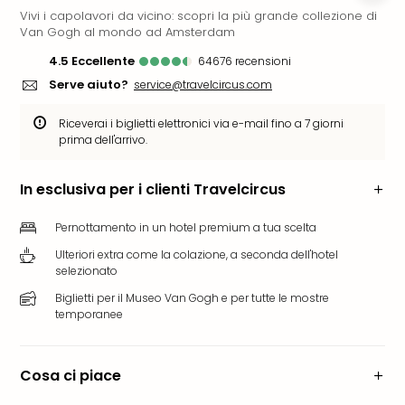
Vivi i capolavori da vicino: scopri la più grande collezione di
Rog
Van Gogh al mondo ad Amsterdam
Vita
Roya
4.5
eccellente
64676
recensioni
Hote
Serve aiuto?
service@travelcircus.com
Tutti
gli
Riceverai i biglietti elettronici via e-mail fino a 7 giorni
hote
prima dell'arrivo.
ben
in
In esclusiva per i clienti Travelcircus
Itali
Croa
Pernottamento in un hotel premium a tua scelta
Crv
Ulteriori extra come la colazione, a seconda dell'hotel
Hote
selezionato
IN
Biog
Biglietti per il Museo Van Gogh e per tutte le mostre
temporanee
Parc
dive
Per
Cosa ci piace
dest
Parc