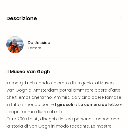
PER
DEST
Eur
Descrizione
Ams
Lond
Parig
Berl
Da
Jessica
Vie
Editore
Bud
Tutt
le
offe
Il Museo Van Gogh
Itali
Immergiti nel mondo colorato di un genio: al Museo
Rom
Mila
Van Gogh di Amsterdam potrai ammirare opere d'arte
Lag
che ti emozioneranno. Ammira da vicino opere famose
di
in tutto il mondo come
I girasoli
o
La camera da letto
e
Gar
scopri l'uomo dietro al mito.
Tutt
Oltre 200 dipinti, disegni e lettere personali raccontano
le
la storia di Van Gogh in modo toccante. Le mostre
offe