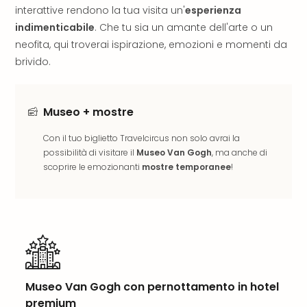
interattive rendono la tua visita un'
esperienza
Aust
Hote
indimenticabile
. Che tu sia un amante dell'arte o un
Gros
neofita, qui troverai ispirazione, emozioni e momenti da
Hof
brivido.
Alleg
Reso
Arpu
Museo + mostre
Hid
Luxu
Con il tuo biglietto Travelcircus non solo avrai la
Mou
possibilità di visitare il
Museo Van Gogh
, ma anche di
Hom
scoprire le emozionanti
mostre temporanee
!
Alpi
Reso
Spor
Pitzt
aja
Berg
Wer
Acti
Museo Van Gogh con pernottamento in hotel
Natu
premium