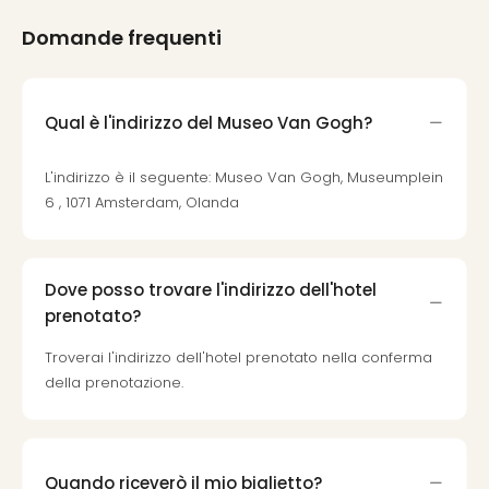
Ver
Domande frequenti
Ope
Festi
202
BLUE
Qual è l'indirizzo del Museo Van Gogh?
MAN
GRO
L'indirizzo è il seguente: Museo Van Gogh, Museumplein
a
6 , 1071 Amsterdam, Olanda
Berl
Mag
Ove
Disn
Dove posso trovare l'indirizzo dell'hotel
a
prenotato?
Disn
Paris
Troverai l'indirizzo dell'hotel prenotato nella conferma
Tutt
della prenotazione.
le
offe
dell
spet
Quando riceverò il mio biglietto?