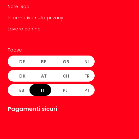
Note legali
Informativa sulla privacy
Lavora con noi
Paese
DE
BE
GB
NL
DK
AT
CH
FR
ES
IT
PL
PT
Pagamenti sicuri