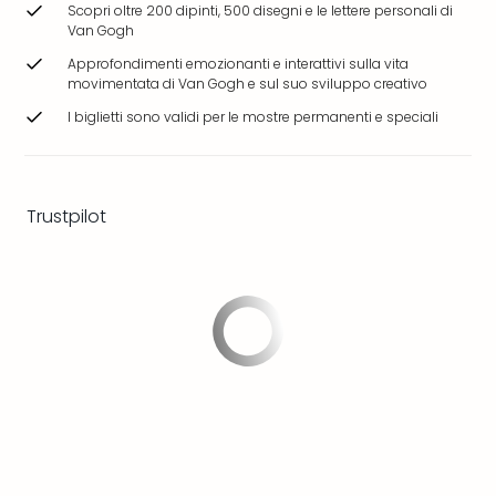
Scopri oltre 200 dipinti, 500 disegni e le lettere personali di
dive
Van Gogh
in
Eur
Approfondimenti emozionanti e interattivi sulla vita
movimentata di Van Gogh e sul suo sviluppo creativo
Disn
Paris
I biglietti sono validi per le mostre permanenti e speciali
Eur
Park
LEG
Ger
Trustpilot
Rula
Phan
Trop
Isla
Mira
Tutt
le
offe
Vac
in
città