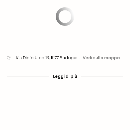
PER
DEST
Eur
Ams
Lond
Parig
Berl
Vie
Bud
Kis Diofa Utca 13
,
1077
Budapest
Vedi sulla mappa
Tutt
le
offe
Leggi di più
Itali
Rom
Mila
Lag
di
Gar
Tutt
le
offe