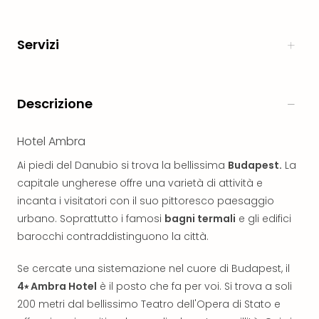
Aust
Hote
Servizi
Gros
Hof
Alleg
Reso
Descrizione
Arpu
Hid
Luxu
Hotel Ambra
Mou
Ai piedi del Danubio si trova la bellissima
Budapest.
La
Hom
capitale ungherese offre una varietà di attività e
Alpi
Reso
incanta i visitatori con il suo pittoresco paesaggio
Spor
urbano. Soprattutto i famosi
bagni termali
e gli edifici
Pitzt
barocchi contraddistinguono la città.
aja
Berg
Se cercate una sistemazione nel cuore di Budapest, il
Wer
4⭑ Ambra Hotel
è il posto che fa per voi. Si trova a soli
Acti
200 metri dal bellissimo Teatro dell'Opera di Stato e
Natu