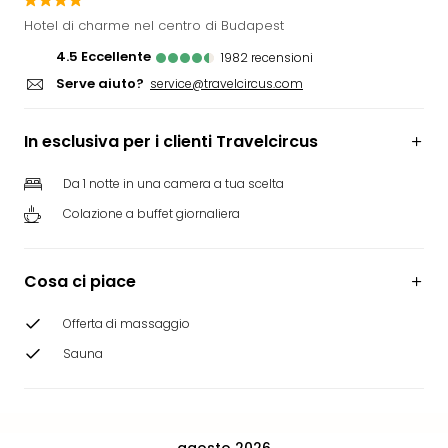
Rog
Hotel di charme nel centro di Budapest
Vita
4.5
eccellente
1982
recensioni
Roya
Serve aiuto?
Hote
service@travelcircus.com
Tutti
gli
In esclusiva per i clienti Travelcircus
hote
ben
Da 1 notte in una camera a tua scelta
in
Colazione a buffet giornaliera
Itali
Croa
Crv
Cosa ci piace
Hote
IN
Offerta di massaggio
Biog
Parc
Sauna
dive
Per
dest
Parc
agosto 2026