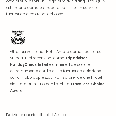
offre ai suoi ospiti un luogo di relax e tranquillità. Qui vi
Reso
attendono camere arredate con stile, un servizio
DAS
See
fantastico e colazioni deliziose.
Alpe
–
Adul
SPA
Hote
Tutt
Gli ospiti valutano l'Hotel Ambra come eccellente.
le
Su portali di recensioni come
Tripadvisor
e
offe
HolidayCheck
, le belle camere, il personale
Most
Per
estremamente cordiale e la fantastica colazione
dest
sono molto apprezzati. Non sorprende che l'hotel
Most
sia stato premiato con l'ambito
Travellers' Choice
War
Award
.
Bros.
Stud
Tour
–
Delizie culinarie all'Hotel Ambra