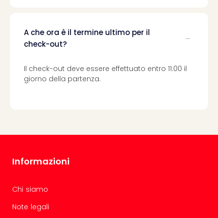
i
vou
Chi
sia
A che ora è il termine ultimo per il
Trav
check-out?
Chi
sia
Il check-out deve essere effettuato entro 11:00 il
Chi
giorno della partenza.
sia
Lavo
con
noi
Not
legal
Informazioni
Chi siamo
Note legali