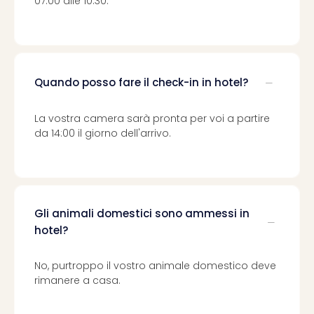
07:00 alle 10:30.
Vou
Per
cate
Vou
Disn
Quando posso fare il check-in in hotel?
Paris
Vou
di
La vostra camera sarà pronta per voi a partire
viag
da 14:00 il giorno dell'arrivo.
War
Bros.
Stud
Tour
Harr
Gli animali domestici sono ammessi in
Pott
hotel?
and
the
No, purtroppo il vostro animale domestico deve
Cur
rimanere a casa.
Chil
Tutti