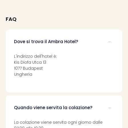
Ver
Ope
Festi
FAQ
202
BLUE
MAN
Dove si trova il Ambra Hotel?
GRO
a
Berl
L'indirizzo dell'hotel è:
Mag
Kis Diofa Utca 13
Ove
1077 Budapest
Disn
Ungheria
a
Disn
Paris
Tutt
le
Quando viene servita la colazione?
offe
dell
La colazione viene servita ogni giorno dalle
spet