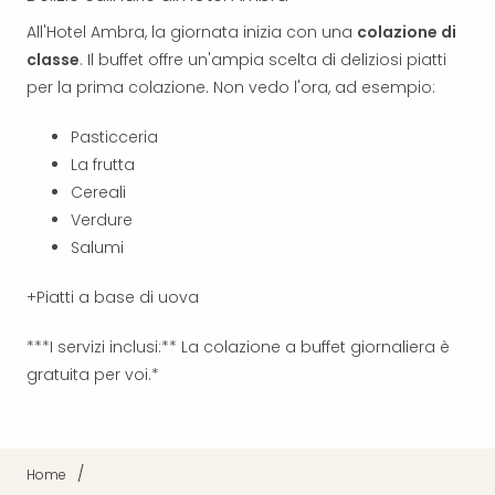
The
Mak
All'Hotel Ambra, la giornata inizia con una
colazione di
of
classe
. Il buffet offre un'ampia scelta di deliziosi piatti
Harr
per la prima colazione. Non vedo l'ora, ad esempio:
Pott
Ga
Pasticceria
Of
La frutta
Thro
Cereali
Stud
Tour
Verdure
Tutt
Salumi
le
offe
+Piatti a base di uova
Spet
Per
***I servizi inclusi:** La colazione a buffet giornaliera è
dest
gratuita per voi.*
Conc
e
spet
Are
/
Home
di