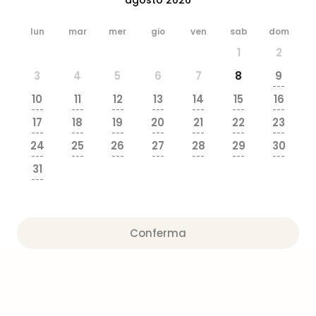
dive
in
lun
mar
mer
gio
ven
sab
dom
Eur
1
2
Disn
Paris
3
4
5
6
7
8
9
Eur
---
10
11
12
13
14
15
16
Park
---
---
---
---
---
---
---
LEG
17
18
19
20
21
22
23
Ger
---
---
---
---
---
---
---
24
25
26
27
28
29
30
Rula
---
---
---
---
---
---
---
Phan
31
Trop
---
Isla
Mira
Tutt
Conferma
le
offe
Vac
in
città