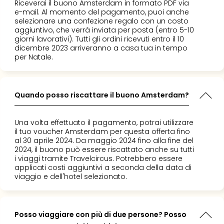
i
Riceverai il buono Amsterdam in formato PDF via
vou
e-mail. Al momento del pagamento, puoi anche
selezionare una confezione regalo con un costo
Chi
aggiuntivo, che verrà inviata per posta (entro 5-10
sia
giorni lavorativi). Tutti gli ordini ricevuti entro il 10
Trav
dicembre 2023 arriveranno a casa tua in tempo
Chi
per Natale.
sia
Chi
sia
Quando posso riscattare il buono Amsterdam?
Lavo
con
noi
Una volta effettuato il pagamento, potrai utilizzare
Not
il tuo voucher Amsterdam per questa offerta fino
al 30 aprile 2024. Da maggio 2024 fino alla fine del
legal
2024, il buono può essere riscattato anche su tutti
i viaggi tramite Travelcircus. Potrebbero essere
applicati costi aggiuntivi a seconda della data di
viaggio e dell'hotel selezionato.
Posso viaggiare con più di due persone? Posso