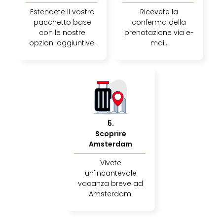
The
Mak
Estendete il vostro
Ricevete la
of
pacchetto base
conferma della
con le nostre
prenotazione via e-
Harr
opzioni aggiuntive.
mail.
Pott
Ga
Of
Thro
Stud
Tour
Tutt
le
5
.
offe
Scoprire
Spet
Amsterdam
Per
Vivete
dest
un'incantevole
Conc
vacanza breve ad
e
Amsterdam.
spet
Are
di