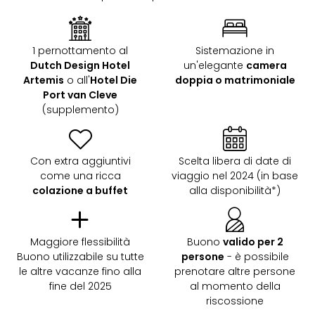
dive
in
Eur
1 pernottamento al
Sistemazione in
Disn
Dutch Design Hotel
un'elegante
camera
Paris
Artemis
o all'
Hotel Die
doppia o matrimoniale
Eur
Port van Cleve
Park
(supplemento)
LEG
Ger
Rula
Con extra aggiuntivi
Scelta libera di date di
Phan
come una ricca
viaggio nel 2024 (in base
Trop
colazione a buffet
alla disponibilità*)
Isla
Mira
Tutt
le
Maggiore flessibilità
Buono
valido per 2
offe
Buono utilizzabile su tutte
persone
- è possibile
Vac
le altre vacanze fino alla
prenotare altre persone
in
fine del 2025
al momento della
riscossione
città