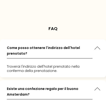
rni aggiuntivi o
e di
condizioni
n prezzo
circus,
Vou
persone stanno
 i bambini
rvizi aggiuntivi
. (Solo al
.
oso".
ato un
Per
visualizzando l’offerta
otel Artemis 4*: 1
".
cate
a 8 anni gratis)
Vou
Disn
Paris
FAQ
Vou
di
viag
Come posso ottenere l'indirizzo dell'hotel
War
prenotato?
Bros.
Stud
Tour
Troverai l'indirizzo dell'hotel prenotato nella
Harr
conferma della prenotazione.
Pott
and
the
Esiste una confezione regalo per il buono
Cur
Amsterdam?
Chil
Tutti