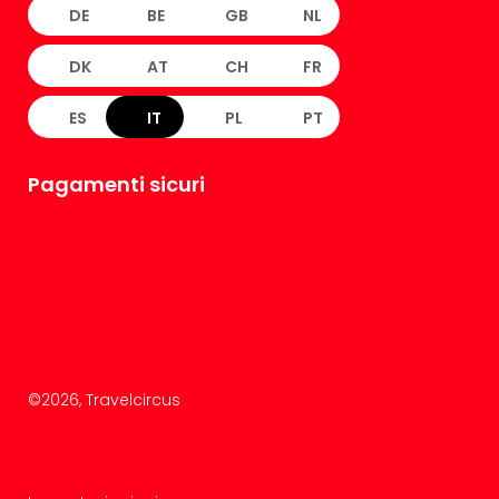
DE
BE
GB
NL
DK
AT
CH
FR
ES
IT
PL
PT
Pagamenti sicuri
©
2026
, Travelcircus