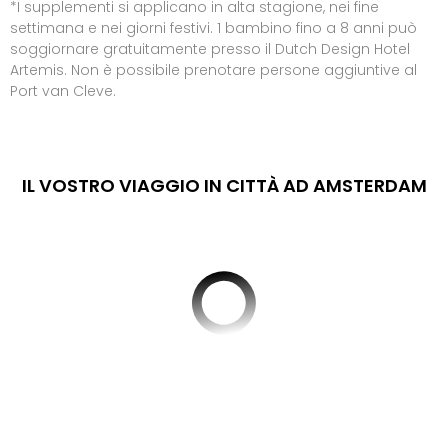
PER
*I supplementi si applicano in alta stagione, nei fine
DEST
settimana e nei giorni festivi. 1 bambino fino a 8 anni può
Eur
soggiornare gratuitamente presso il Dutch Design Hotel
Ams
Artemis. Non è possibile prenotare persone aggiuntive al
Lond
Port van Cleve.
Parig
Berl
Vie
Bud
IL VOSTRO VIAGGIO IN CITTÀ AD AMSTERDAM
Tutt
le
offe
Itali
Rom
Mila
Lag
di
Gar
Tutt
le
offe