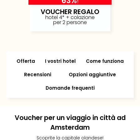
63%
!
Rog
VOUCHER REGALO
Vita
hotel 4* + colazione
Roya
per 2 persone
Hote
Tutti
gli
hote
ben
in
Offerta
I vostri hotel
Come funziona
Itali
Recensioni
Opzioni aggiuntive
Croa
Crv
Domande frequenti
Hote
IN
Biog
Parc
dive
Voucher per un viaggio in città ad
Per
Amsterdam
dest
Parc
Scoprite la capitale olandese!