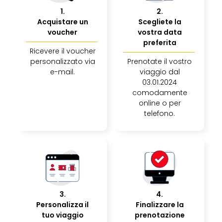
Reso
1
.
2
.
DAS
Acquistare un
Scegliete la
See
voucher
vostra data
Alpe
preferita
–
Ricevere il voucher
Adul
personalizzato via
Prenotate il vostro
SPA
e-mail.
viaggio dal
Hote
03.01.2024
Tutt
comodamente
le
online o per
offe
telefono.
Most
Per
dest
Most
War
Bros.
Stud
3
.
4
.
Tour
Personalizza il
Finalizzare la
–
tuo viaggio
prenotazione