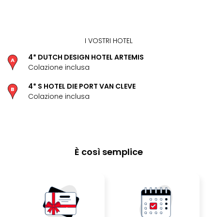
Aust
Hote
Gros
Hof
I VOSTRI HOTEL
Alleg
4* DUTCH DESIGN HOTEL ARTEMIS
Reso
Colazione inclusa
Arpu
Hid
4* S HOTEL DIE PORT VAN CLEVE
Luxu
Colazione inclusa
Mou
Hom
Alpi
Reso
Spor
È così semplice
Pitzt
aja
Berg
Wer
Acti
Natu