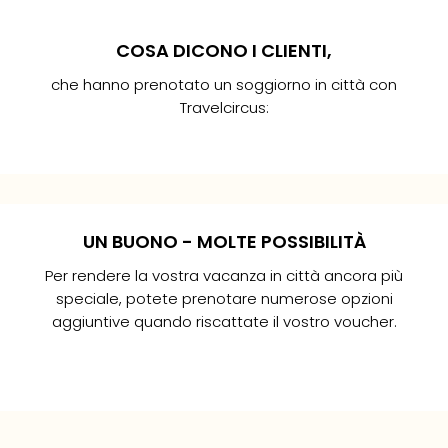
Ver
Ope
COSA DICONO I CLIENTI,
Festi
202
che hanno prenotato un soggiorno in città con
BLUE
Travelcircus:
MAN
GRO
a
Sandra
Daniel
Berl
 di
M.
B.
Mag
2
Ove
UN BUONO - MOLTE POSSIBILITÀ
o
nessuno
ione
Disn
o
a mai
6
6
/5
/5
Per rendere la vostra vacanza in città ancora più
a
a vacanza
giatori
speciale, potete prenotare numerose opzioni
Disn
lente
imo
dam
sfatti
aggiuntive quando riscattate il vostro voucher.
Paris
am con
abbiamo
Tutt
us. L'hotel
o
le
antastico.
ente con
+
+
offe
 top,
o più
dell
op,
. Grazie
vostra vacanza in
ltri viaggiatori
e
spet
op! E
o servizio