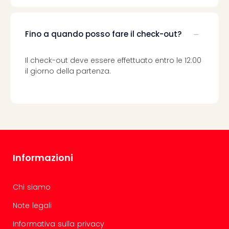
Vou
Per
cate
Fino a quando posso fare il check-out?
Vou
Disn
Paris
Il check-out deve essere effettuato entro le 12:00
Vou
il giorno della partenza.
di
viag
War
Bros.
Stud
Tour
Harr
Informazioni
Pott
and
the
Chi siamo
Cur
Note legali
Chil
Tutti
Informativa sulla privacy