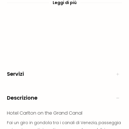
PER
Leggi di più
DEST
Eur
Ams
Lond
Parig
Berl
Vie
Bud
Tutt
le
offe
Servizi
Itali
Rom
Mila
Lag
Descrizione
di
Gar
Hotel Carlton on the Grand Canal
Tutt
le
Fai un giro in gondola tra i canali di Venezia, passeggia
offe