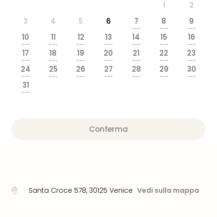
1
2
dive
in
3
4
5
6
7
8
9
Eur
---
---
---
10
11
12
13
14
15
16
Disn
---
---
---
---
---
---
---
Paris
17
18
19
20
21
22
23
Eur
---
---
---
---
---
---
---
24
25
26
27
28
29
30
Park
---
---
---
---
---
---
---
LEG
31
Ger
---
Rula
Phan
Trop
Conferma
Isla
Mira
Tutt
le
offe
Vac
Santa Croce 578
,
30125
Venice
Vedi sulla mappa
in
città