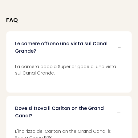
The
Mak
of
FAQ
Harr
Pott
Ga
Of
Le camere offrono una vista sul Canal
Thro
Grande?
Stud
Tour
La camera doppia Superior gode di una vista
Tutt
sul Canal Grande.
le
offe
Spet
Per
dest
Dove si trova il Carlton on the Grand
Conc
e
Canal?
spet
Are
L'indirizzo del Carlton on the Grand Canal è:
di
Santa Croce 578