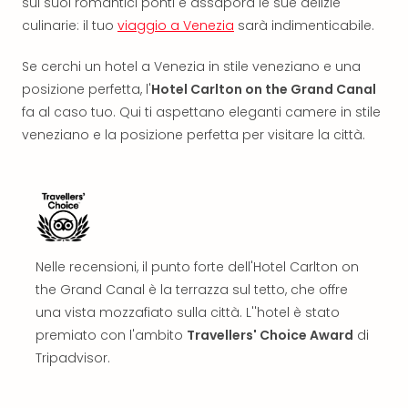
sui suoi romantici ponti e assapora le sue delizie
Aust
culinarie: il tuo
viaggio a Venezia
sarà indimenticabile.
Hote
Gros
Se cerchi un hotel a Venezia in stile veneziano e una
Hof
posizione perfetta, l'
Hotel Carlton on the Grand Canal
Alleg
fa al caso tuo. Qui ti aspettano eleganti camere in stile
Reso
veneziano e la posizione perfetta per visitare la città.
Arpu
Hid
Luxu
Mou
Hom
Alpi
Reso
Nelle recensioni, il punto forte dell'Hotel Carlton on
Spor
the Grand Canal è la terrazza sul tetto, che offre
Pitzt
una vista mozzafiato sulla città. L''hotel è stato
aja
premiato con l'ambito
Travellers' Choice Award
di
Berg
Wer
Tripadvisor.
Acti
Natu