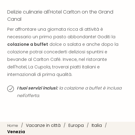
Reso
DAS
Delizie culinarie all'Hotel Carlton on the Grand
See
Canal
Alpe
–
Per affrontare una giornata ricca di attività è
Adul
necessario un primo pasto abbondante! Goditi la
SPA
colazione a buffet
dolce o salata e anche dopo la
Hote
colazione potrai concederti deliziosi spuntini e
Tutt
bevande al Carlton Café. Invece, nel ristorante
le
dell'hotel, La Cupola, troverai piatti italiani e
offe
internazionali di prima qualità.
Most
Per
I tuoi servizi inclusi:
la colazione a buffet è inclusa
dest
Most
nell'offerta.
War
Bros.
Stud
Tour
/
Vacanze in città
/
Europa
/
Italia
/
Home
–
Venezia