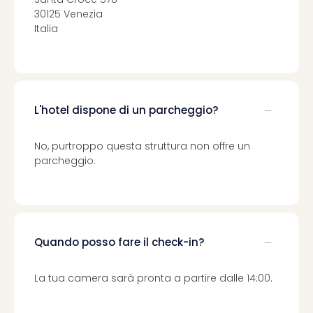
Ver
30125 Venezia
Ope
Italia
Festi
202
BLUE
MAN
GRO
L'hotel dispone di un parcheggio?
a
Berl
No, purtroppo questa struttura non offre un
Mag
parcheggio.
Ove
Disn
a
Disn
Paris
Tutt
Quando posso fare il check-in?
le
offe
La tua camera sarà pronta a partire dalle 14:00.
dell
spet