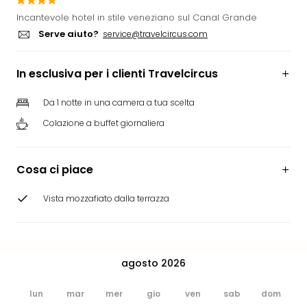
Rog
Incantevole hotel in stile veneziano sul Canal Grande
Vita
Serve aiuto?
service@travelcircus.com
Roya
Hote
In esclusiva per i clienti Travelcircus
Tutti
gli
hote
Da 1 notte in una camera a tua scelta
ben
Colazione a buffet giornaliera
in
Itali
Croa
Cosa ci piace
Crv
Hote
Vista mozzafiato dalla terrazza
IN
Biog
Parc
dive
agosto 2026
Per
dest
lun
mar
mer
gio
ven
sab
dom
Parc