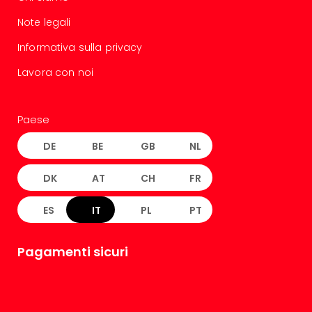
Note legali
Informativa sulla privacy
Lavora con noi
Paese
DE
BE
GB
NL
DK
AT
CH
FR
ES
IT
PL
PT
Pagamenti sicuri