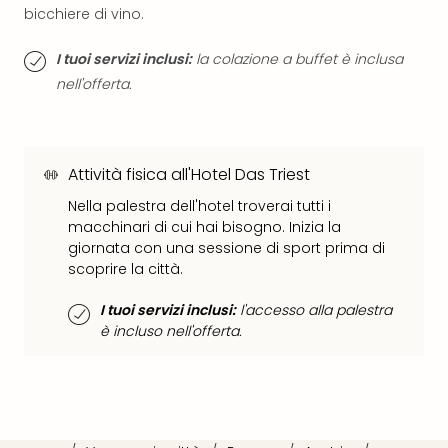
The
bicchiere di vino.
Mak
of
I tuoi servizi inclusi:
la colazione a buffet è inclusa
Harr
nell'offerta.
Pott
Ga
Of
Thro
Attività fisica all'Hotel Das Triest
Stud
Tour
Nella palestra dell'hotel troverai tutti i
Tutt
macchinari di cui hai bisogno. Inizia la
le
giornata con una sessione di sport prima di
offe
scoprire la città.
Spet
Per
I tuoi servizi inclusi:
l'accesso alla palestra
dest
è incluso nell'offerta.
Conc
e
spet
Are
di