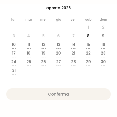
dive
agosto 2026
in
Eur
lun
mar
mer
gio
ven
sab
dom
Disn
Paris
1
2
Eur
3
4
5
6
7
8
9
Park
---
LEG
10
11
12
13
14
15
16
Ger
---
---
---
---
---
---
---
17
18
19
20
21
22
23
Rula
---
---
---
---
---
---
---
Phan
24
25
26
27
28
29
30
Trop
---
---
---
---
---
---
---
31
Isla
---
Mira
Tutt
le
Conferma
offe
Vac
in
città