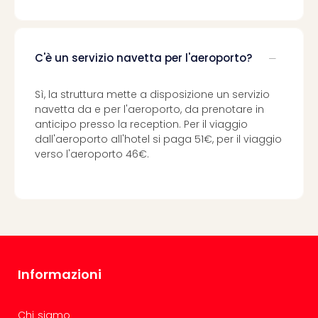
i
vou
Chi
sia
C'è un servizio navetta per l'aeroporto?
Trav
Chi
sia
Sì, la struttura mette a disposizione un servizio
Chi
navetta da e per l'aeroporto, da prenotare in
sia
anticipo presso la reception. Per il viaggio
dall'aeroporto all'hotel si paga 51€, per il viaggio
Lavo
verso l'aeroporto 46€.
con
noi
Not
legal
Informazioni
Chi siamo