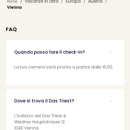
/
Vacanze in città
/
Europa
/
Austria
/
Home
Ver
Vienna
Ope
Festi
202
FAQ
BLUE
MAN
GRO
a
Quando posso fare il check-in?
Berl
Mag
La tua camera sarà pronta a partire dalle 15:00.
Ove
Disn
a
Disn
Paris
Tutt
Dove si trova il Das Triest?
le
offe
L'indirizzo del Das Triest è:
dell
Wiedner Hauptstrasse 12
spet
1040 Vienna