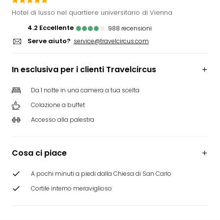
Rog
Hotel di lusso nel quartiere universitario di Vienna
Vita
4.2
eccellente
988
recensioni
Roya
Serve aiuto?
Hote
service@travelcircus.com
Tutti
gli
In esclusiva per i clienti Travelcircus
hote
ben
Da 1 notte in una camera a tua scelta
in
Colazione a buffet
Itali
Croa
Accesso alla palestra
Crv
Hote
IN
Cosa ci piace
Biog
Parc
A pochi minuti a piedi dalla Chiesa di San Carlo
dive
Cortile interno meraviglioso
Per
dest
Parc