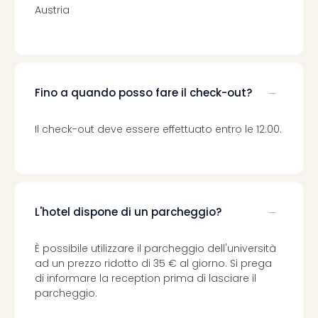
Vou
Austria
Per
cate
Vou
Disn
Paris
Fino a quando posso fare il check-out?
Vou
di
Il check-out deve essere effettuato entro le 12:00.
viag
War
Bros.
Stud
Tour
Harr
L'hotel dispone di un parcheggio?
Pott
and
È possibile utilizzare il parcheggio dell'università
the
ad un prezzo ridotto di 35 € al giorno. Si prega
Cur
di informare la reception prima di lasciare il
Chil
parcheggio.
Tutti