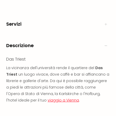
Aust
Hote
Gros
Hof
Servizi
Alleg
Reso
Arpu
Hid
Descrizione
Luxu
Mou
Das Triest
Hom
Alpi
La vicinanza dell'università rende il quartiere del
Das
Reso
Triest
un luogo vivace, dove caffè e bar si affiancano a
Spor
librerie e gallerie d'arte. Da qui è possibile raggiungere
Pitzt
a piedi le attrazioni più famose della città, come
aja
l'Opera di Stato di Vienna, la Karlskirche o l'Hofburg,
Berg
l'hotel ideale per il tuo
viaggio a Vienna
.
Wer
Acti
Natu