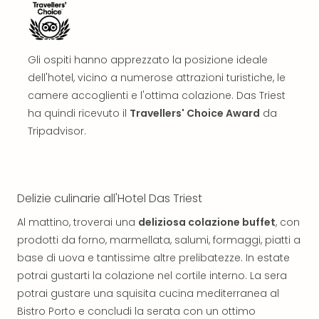
Reso
DAS
See
Alpe
Gli ospiti hanno apprezzato la posizione ideale
–
dell'hotel, vicino a numerose attrazioni turistiche, le
Adul
camere accoglienti e l'ottima colazione. Das Triest
SPA
ha quindi ricevuto il
Travellers' Choice Award
da
Hote
Tripadvisor.
Tutt
le
offe
Most
Per
Delizie culinarie all'Hotel Das Triest
dest
Al mattino, troverai una
deliziosa colazione buffet
, con
Most
prodotti da forno, marmellata, salumi, formaggi, piatti a
War
Bros.
base di uova e tantissime altre prelibatezze. In estate
Stud
potrai gustarti la colazione nel cortile interno. La sera
Tour
potrai gustare una squisita cucina mediterranea al
–
Bistro Porto e concludi la serata con un ottimo