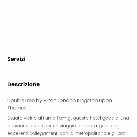
Aust
Hote
Gros
Hof
Alleg
Reso
Arpu
Hid
Servizi
Luxu
Mou
Hom
Alpi
Descrizione
Reso
Spor
Pitzt
DoubleTree by Hilton London Kingston Upon
aja
Thames
Berg
Situato vicino al fiume Tamigi, questo hotel gode di una
Wer
posizione ideale per un viaggio a Londra, grazie agli
Acti
Natu
eccellenti collegamenti con la metropolitana e gli altri