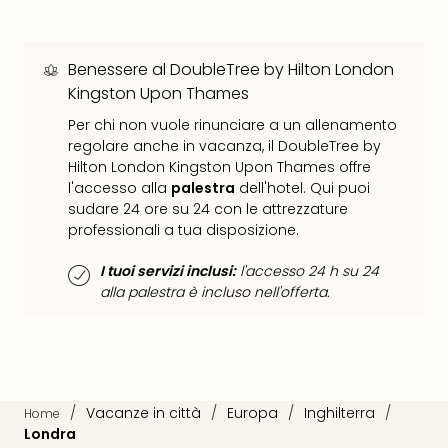
Ver
Ope
Festi
Benessere al DoubleTree by Hilton London
202
Kingston Upon Thames
BLUE
Per chi non vuole rinunciare a un allenamento
MAN
regolare anche in vacanza, il DoubleTree by
GRO
Hilton London Kingston Upon Thames offre
a
l'accesso alla
palestra
dell'hotel. Qui puoi
Berl
sudare 24 ore su 24 con le attrezzature
Mag
professionali a tua disposizione.
Ove
Disn
I tuoi servizi inclusi:
l'accesso 24 h su 24
a
alla palestra è incluso nell'offerta.
Disn
Paris
Tutt
le
offe
dell
/
Vacanze in città
/
Europa
/
Inghilterra
/
Home
spet
Londra