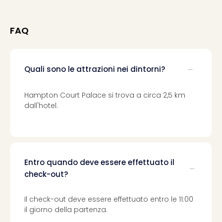
Vou
Per
cate
FAQ
Vou
Disn
Paris
Vou
Quali sono le attrazioni nei dintorni?
di
viag
Hampton Court Palace si trova a circa 2,5 km
War
dall'hotel.
Bros.
Stud
Tour
Harr
Pott
Entro quando deve essere effettuato il
and
check-out?
the
Cur
Il check-out deve essere effettuato entro le 11:00
Chil
il giorno della partenza.
Tutti