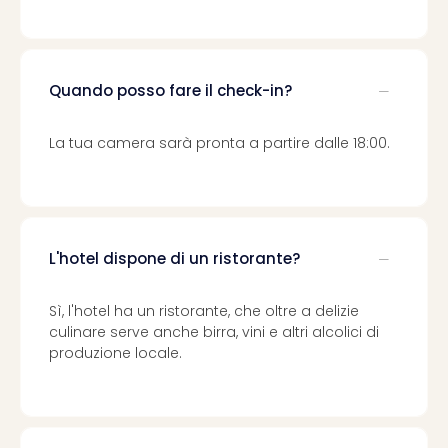
i
vou
Chi
sia
Trav
Quando posso fare il check-in?
Chi
sia
La tua camera sarà pronta a partire dalle 18:00.
Chi
sia
Lavo
con
noi
L'hotel dispone di un ristorante?
Not
legal
Sì, l'hotel ha un ristorante, che oltre a delizie
culinare serve anche birra, vini e altri alcolici di
produzione locale.