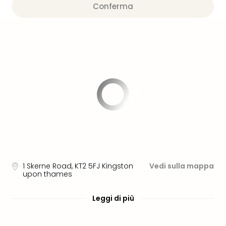
PER
Conferma
DEST
Eur
Ams
Lond
Parig
Berl
Vie
Bud
Tutt
le
offe
Itali
Rom
Mila
1 Skerne Road
,
KT2 5FJ
Kingston
Vedi sulla mappa
Lag
upon thames
di
Gar
Leggi di più
Tutt
le
offe