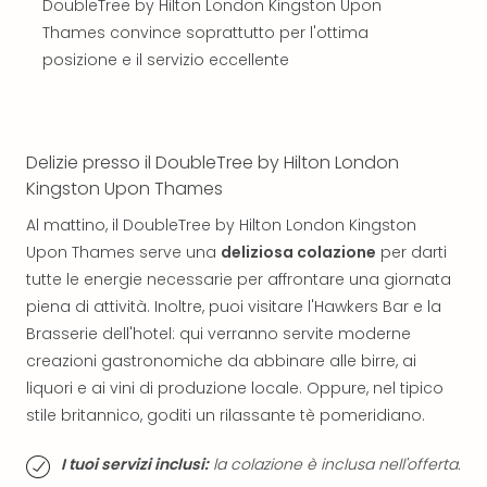
The
DoubleTree by Hilton London Kingston Upon
Mak
Thames convince soprattutto per l'ottima
of
posizione e il servizio eccellente
Harr
Pott
Ga
Of
Delizie presso il DoubleTree by Hilton London
Thro
Kingston Upon Thames
Stud
Tour
Al mattino, il DoubleTree by Hilton London Kingston
Tutt
Upon Thames serve una
deliziosa colazione
per darti
le
tutte le energie necessarie per affrontare una giornata
offe
piena di attività. Inoltre, puoi visitare l'Hawkers Bar e la
Spet
Brasserie dell'hotel: qui verranno servite moderne
Per
dest
creazioni gastronomiche da abbinare alle birre, ai
Conc
liquori e ai vini di produzione locale. Oppure, nel tipico
e
stile britannico, goditi un rilassante tè pomeridiano.
spet
Are
I tuoi servizi inclusi:
la colazione è inclusa nell'offerta.
di