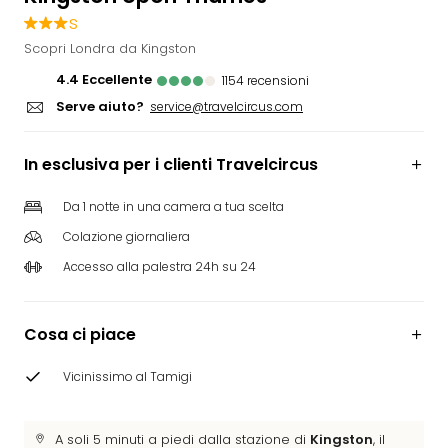
Rog
s
Vita
Scopri Londra da Kingston
Roya
4.4
eccellente
1154
recensioni
Hote
Serve aiuto?
Tutti
service@travelcircus.com
gli
hote
In esclusiva per i clienti Travelcircus
ben
in
Da 1 notte in una camera a tua scelta
Itali
Colazione giornaliera
Croa
Crv
Accesso alla palestra 24h su 24
Hote
IN
Biog
Cosa ci piace
Parc
dive
Vicinissimo al Tamigi
Per
dest
Parc
A soli 5 minuti a piedi dalla stazione di
Kingston
, il