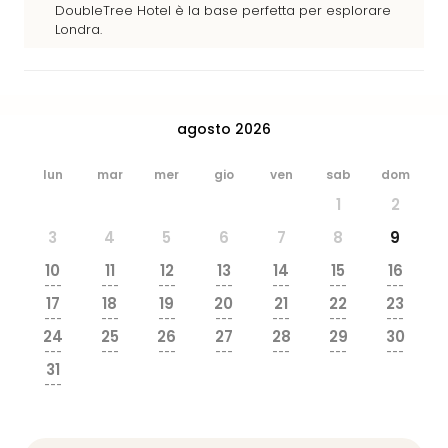
DoubleTree Hotel è la base perfetta per esplorare
dive
Londra.
in
Eur
Disn
Paris
Eur
agosto 2026
Park
LEG
lun
mar
mer
gio
ven
sab
dom
Ger
1
2
Rula
Phan
3
4
5
6
7
8
9
Trop
10
11
12
13
14
15
16
Isla
---
---
---
---
---
---
---
Mira
17
18
19
20
21
22
23
Tutt
---
---
---
---
---
---
---
24
25
26
27
28
29
30
le
---
---
---
---
---
---
---
offe
31
Vac
---
in
città