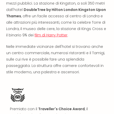
Reso
mezzi pubblici. La stazione di Kingston, a soli 350 metri
DAS
dall'hotel
DoubleTree by Hilton London Kingston Upon
See
Thames
, offre un facile accesso al centro di Londra e
Alpe
alle attrazioni più interessanti, come la celebre Torre di
–
Londra, il museo delle cere, la stazione di Kings Cross e
Adul
il binario 9¾ dei
film di Harry Potter
.
SPA
Hote
Nelle immediate vicinanze dell'hotel si trovano anche
Tutt
le
un centro commerciale, numerosi ristoranti e il Tamigi,
offe
sulle cui rive è possibile fare una splendida
Most
passeggiata. La struttura offre camere confortevoli in
Per
stile moderno, una palestra e ascensori.
dest
Most
War
Bros.
Stud
Tour
–
Premiato con il
Traveller's Choice Award
, il