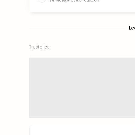
service@travelcircus.com
Le
Trustpilot