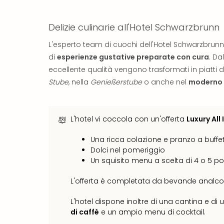
Delizie culinarie all'Hotel Schwarzbrunn
L'esperto team di cuochi dell'Hotel Schwarzbrun
di
esperienze gustative preparate con cura
. Da
eccellente qualità vengono trasformati in piatti d
Stube
, nella
Genießerstube
o anche nel
moderno a
L'hotel vi coccola con un'offerta
Luxury All 
Una ricca colazione e pranzo a buffe
Dolci nel pomeriggio
Un squisito menu a scelta di 4 o 5 por
L'offerta è completata da bevande analcolic
L'hotel dispone inoltre di una cantina e di
di caffè
e un ampio menu di cocktail.