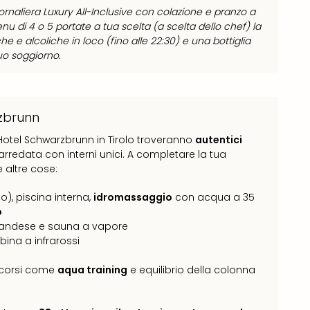
iornaliera Luxury All-Inclusive con colazione e pranzo a
enu di 4 o 5 portate a tua scelta (a scelta dello chef) la
 e alcoliche in loco (fino alle 22:30) e una bottiglia
tuo soggiorno.
rzbrunn
ll'Hotel Schwarzbrunn in Tirolo troveranno
autentici
rredata con interni unici. A completare la tua
e altre cose:
o), piscina interna,
idromassaggio
con acqua a 35
o
landese e sauna a vapore
bina a infrarossi
 corsi come
aqua training
e equilibrio della colonna