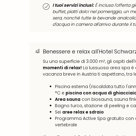
I tuoi servizi inclusi:
È inclusa l'offerta g
buffet, piatti dolci nel pomeriggio, un m
sera, nonché tutte le bevande analcoliche
d'acqua in camera all'arrivo durante il 
Benessere e relax all'Hotel Schwa
Su una superficie di 3.000 m², gli ospiti de
momenti di relax!
La lussuosa area spa è a
vacanza breve in Austria ti aspettano, tra l
Piscina esterna (riscaldata tutto l'ann
°C e
piscina con acqua di ghiacciai
Area sauna
con biosauna, sauna fin
Bagno turco, stazione di peeling e ca
Sei
aree relax e sdraio
Programma Active Spa gratuito con
vertebrale