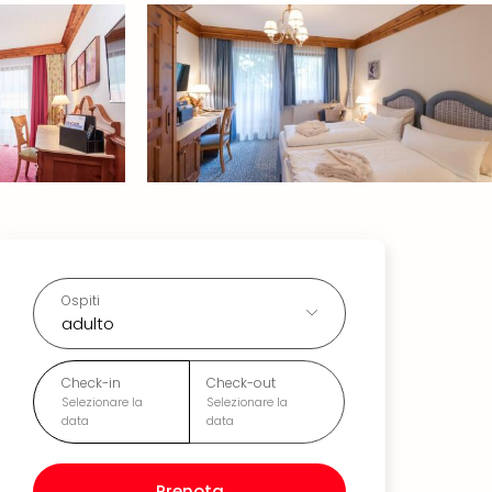
Ospiti
adulto
Check-in
Check-out
Selezionare la
Selezionare la
data
data
Prenota