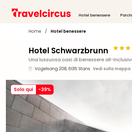
Hotel benessere
Parch
Home
/
Hotel benessere
Hotel Schwarzbrunn
Una lussuosa oasi di benessere all-inclusi
Vogelsang 208
,
6135
Stans
Vedi sulla mappa
Solo qui
-
39
%