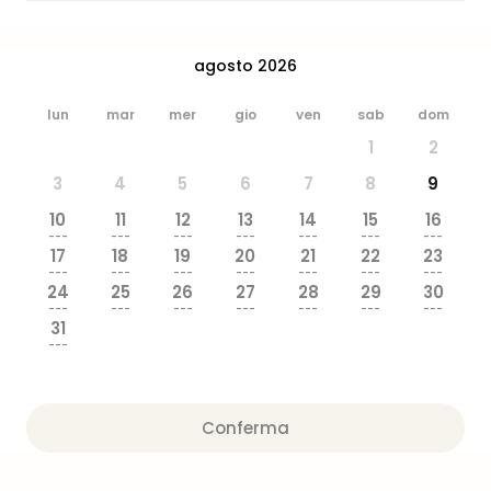
dive
in
Eur
agosto 2026
Disn
Paris
lun
mar
mer
gio
ven
sab
dom
Eur
1
2
Park
LEG
3
4
5
6
7
8
9
Ger
10
11
12
13
14
15
16
Rula
---
---
---
---
---
---
---
Phan
17
18
19
20
21
22
23
---
---
---
---
---
---
---
Trop
24
25
26
27
28
29
30
Isla
---
---
---
---
---
---
---
Mira
31
---
Tutt
le
offe
Vac
Conferma
in
città