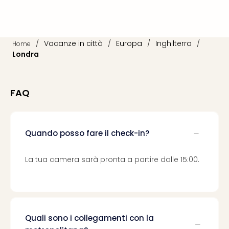
Vou
Per
cate
Vou
/
Vacanze in città
/
Europa
/
Inghilterra
/
Home
Disn
Londra
Paris
Vou
di
FAQ
viag
War
Bros.
Stud
Quando posso fare il check-in?
Tour
Harr
La tua camera sarà pronta a partire dalle 15:00.
Pott
and
the
Cur
Chil
Tutti
Quali sono i collegamenti con la