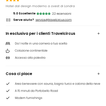
Rog
Hotel dal design moderno a ovest di Londra
Vita
5.0
eccellente
22
recensioni
Roya
Serve aiuto?
Hote
service@travelcircus.com
Tutti
gli
In esclusiva per i clienti Travelcircus
hote
ben
Da 1 notte in una camera a tua scelta
in
Colazione continentale
Itali
Croa
Accesso alla palestra
Crv
Hote
IN
Cosa ci piace
Biog
Parc
Area benessere con sauna, bagno turco e cabina della neve
dive
A 15 minuti da Portobello Road
Per
dest
Modern furnishings
Parc