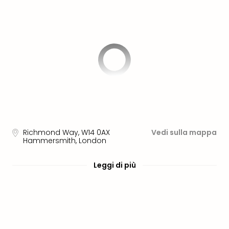
PER
DEST
Eur
Ams
Lond
Parig
Berl
Vie
Bud
Tutt
le
offe
Richmond Way
,
W14 0AX
Vedi sulla mappa
Itali
Hammersmith, London
Rom
Mila
Leggi di più
Lag
di
Gar
Tutt
le
offe