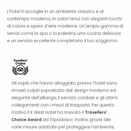
Reso
DAS
L'hotel ti accoglie in un ambiente classico e al
See
contempo moderno, in colori tenui con eleganti tocchi
Alpe
di colore e opere d'arte moderne. Un'ampia gamma di
–
servizi come la spa o la palestra, una cucina deliziosa
Adul
e un servizio eccellente completano il tuo soggiorno.
SPA
Hote
Tutt
le
offe
Most
Per
Gli ospiti che hanno alloggiato presso l'hotel sono
dest
rimasti colpiti soprattutto dal design moderno ed
Most
elegante dell'albergo, il servizio cordiale e gli ottimi
War
collegamenti con i mezzi di trasporto. Per questo
Bros.
Stud
motivo il K West Hotel ha ricevuto il
Travellers'
Tour
Choice Award
da Tripadvisor. Inoltre, grazie alle
–
varie misure adottate per proteggere l'ambiente,