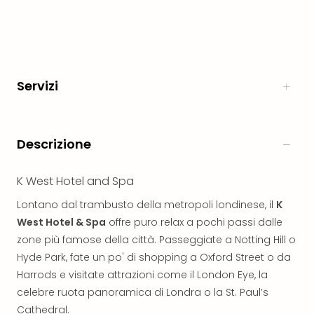
Aust
Hote
Gros
Hof
Alleg
Servizi
Reso
Arpu
Hid
Luxu
Descrizione
Mou
Hom
K West Hotel and Spa
Alpi
Reso
Lontano dal trambusto della metropoli londinese, il
K
Spor
West Hotel & Spa
offre puro relax a pochi passi dalle
Pitzt
zone più famose della città. Passeggiate a Notting Hill o
aja
Hyde Park, fate un po' di shopping a Oxford Street o da
Berg
Wer
Harrods e visitate attrazioni come il London Eye, la
Acti
celebre ruota panoramica di Londra o la St. Paul’s
Natu
Cathedral.