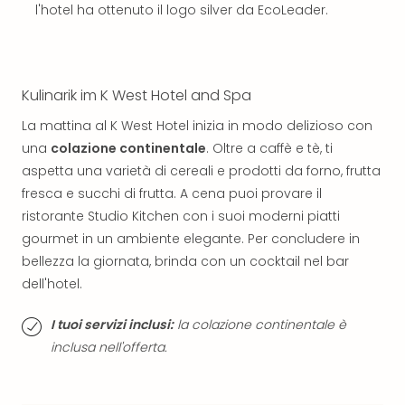
The
l'hotel ha ottenuto il logo silver da EcoLeader.
Mak
of
Harr
Pott
Kulinarik im K West Hotel and Spa
Ga
Of
La mattina al K West Hotel inizia in modo delizioso con
Thro
una
colazione continentale
. Oltre a caffè e tè, ti
Stud
aspetta una varietà di cereali e prodotti da forno, frutta
Tour
fresca e succhi di frutta. A cena puoi provare il
Tutt
ristorante Studio Kitchen con i suoi moderni piatti
le
gourmet in un ambiente elegante. Per concludere in
offe
Spet
bellezza la giornata, brinda con un cocktail nel bar
Per
dell'hotel.
dest
Conc
I tuoi servizi inclusi:
la colazione continentale è
e
inclusa nell'offerta.
spet
Are
di