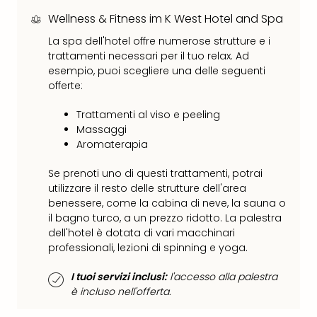
Ver
Wellness & Fitness im K West Hotel and Spa
Ope
La spa dell'hotel offre numerose strutture e i
Festi
trattamenti necessari per il tuo relax. Ad
202
esempio, puoi scegliere una delle seguenti
BLUE
offerte:
MAN
GRO
Trattamenti al viso e peeling
a
Massaggi
Berl
Aromaterapia
Mag
Ove
Se prenoti uno di questi trattamenti, potrai
Disn
utilizzare il resto delle strutture dell'area
a
benessere, come la cabina di neve, la sauna o
Disn
il bagno turco, a un prezzo ridotto. La palestra
Paris
dell'hotel è dotata di vari macchinari
Tutt
professionali, lezioni di spinning e yoga.
le
offe
I tuoi servizi inclusi:
l'accesso alla palestra
dell
è incluso nell'offerta.
spet