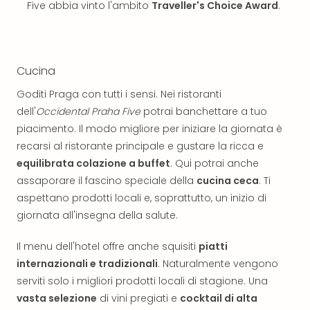
Five abbia vinto l'ambito
Traveller's Choice Award
.
Ver
Ope
Festi
202
Cucina
BLUE
MAN
Goditi Praga con tutti i sensi. Nei ristoranti
GRO
dell'
Occidental Praha Five
potrai banchettare a tuo
a
piacimento. Il modo migliore per iniziare la giornata è
Berl
recarsi al ristorante principale e gustare la ricca e
Mag
Ove
equilibrata colazione a buffet
. Qui potrai anche
Disn
assaporare il fascino speciale della
cucina ceca
. Ti
a
aspettano prodotti locali e, soprattutto, un inizio di
Disn
giornata all'insegna della salute.
Paris
Tutt
Il menu dell'hotel offre anche squisiti
piatti
le
internazionali e tradizionali
. Naturalmente vengono
offe
serviti solo i migliori prodotti locali di stagione. Una
dell
vasta selezione
di vini pregiati e
cocktail di alta
spet