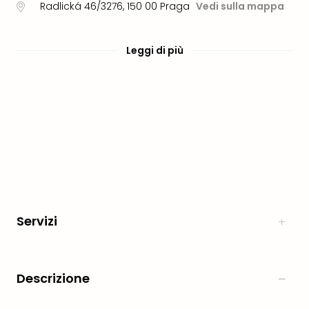
Radlická 46/3276
,
150 00
Praga
Vedi sulla mappa
Aust
Hote
Gros
Leggi di più
Hof
Alleg
Reso
Arpu
Hid
Luxu
Mou
Hom
Alpi
Reso
Spor
Servizi
Pitzt
aja
Berg
Wer
Descrizione
Acti
Natu