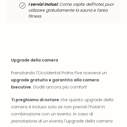
i
I servizi inclusi:
Come ospite dell'hotel, puoi
vou
utilizzare gratuitamente la sauna e l'area
Chi
fitness.
sia
Trav
Chi
sia
Chi
sia
Lavo
Upgrade della camera
con
noi
Prenotando l'Occidental Praha Five riceverai un
Not
upgrade gratuito e garantito alla camera
legal
Executive
. Goditi ancora più comfort!
Ti preghiamo di notare
che questo upgrade della
camera è incluso solo se non prenoti l'hotel in
combinazione con un evento. In caso di
prenotazione di un evento
, l'upgrade della camera