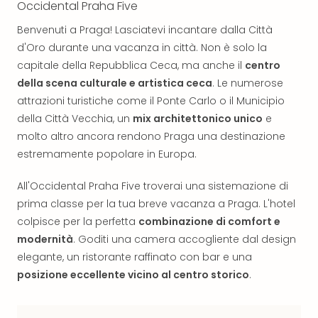
Occidental Praha Five
Reso
DAS
Benvenuti a Praga! Lasciatevi incantare dalla Città
See
d'Oro durante una vacanza in città. Non è solo la
Alpe
capitale della Repubblica Ceca, ma anche il
centro
–
della scena culturale e artistica ceca
. Le numerose
Adul
SPA
attrazioni turistiche come il Ponte Carlo o il Municipio
Hote
della Città Vecchia, un
mix architettonico unico
e
Tutt
molto altro ancora rendono Praga una destinazione
le
estremamente popolare in Europa.
offe
Most
All'Occidental Praha Five troverai una sistemazione di
Per
prima classe per la tua breve vacanza a Praga. L'hotel
dest
colpisce per la perfetta
combinazione di comfort e
Most
modernità
. Goditi una camera accogliente dal design
War
Bros.
elegante, un ristorante raffinato con bar e una
Stud
posizione eccellente vicino al centro storico
.
Tour
–