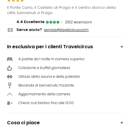
Rog
Il Ponte Carlo, il Castello di Praga e il centro storico della
Vita
città: benvenuti a Praga
Roya
4.4
eccellente
2512
recensioni
Hote
Serve aiuto?
service@travelcircus.com
Tutti
gli
hote
In esclusiva per i clienti Travelcircus
ben
in
A partire da 1 notte in camera superior
Itali
Colazione a buffet giornaliera
Croa
Crv
Utilizzo della sauna e della palestra
Hote
Bevanda di benvenuto frizzante
IN
Aggiornamento della camera
Biog
Parc
Check-out tardivo fino alle 13:00
dive
Per
dest
Cosa ci piace
Parc