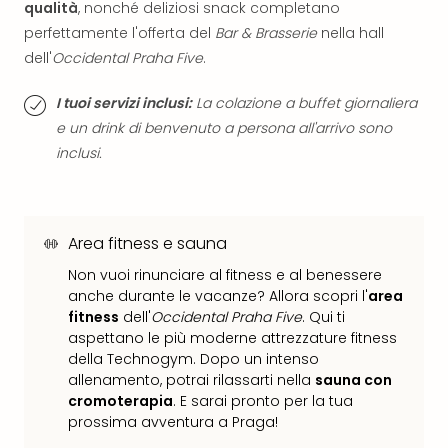
Vou
qualità
, nonché deliziosi snack completano
Per
perfettamente l'offerta del
Bar & Brasserie
nella hall
cate
dell'
Occidental Praha Five
.
Vou
Disn
I tuoi servizi inclusi:
La colazione a buffet giornaliera
Paris
e un drink di benvenuto a persona all'arrivo sono
Vou
inclusi.
di
viag
War
Bros.
Area fitness e sauna
Stud
Tour
Non vuoi rinunciare al fitness e al benessere
Harr
anche durante le vacanze? Allora scopri l'
area
Pott
fitness
dell'
Occidental Praha Five
. Qui ti
and
aspettano le più moderne attrezzature fitness
the
della Technogym. Dopo un intenso
allenamento, potrai rilassarti nella
sauna con
Cur
cromoterapia
. E sarai pronto per la tua
Chil
prossima avventura a Praga!
Tutti