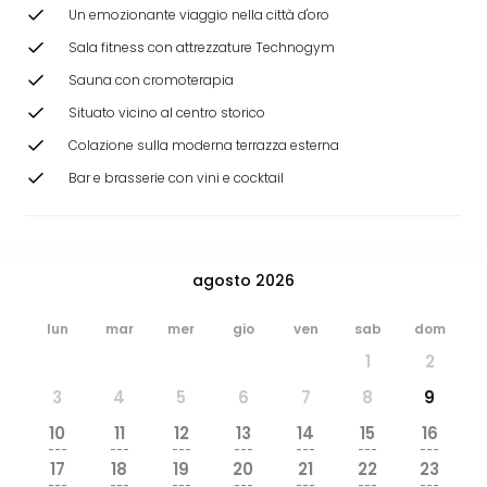
dive
Un emozionante viaggio nella città d'oro
in
Sala fitness con attrezzature Technogym
Eur
Sauna con cromoterapia
Disn
Paris
Situato vicino al centro storico
Eur
Colazione sulla moderna terrazza esterna
Park
LEG
Bar e brasserie con vini e cocktail
Ger
Rula
Phan
Trop
agosto 2026
Isla
Mira
lun
mar
mer
gio
ven
sab
dom
Tutt
1
2
le
offe
3
4
5
6
7
8
9
Vac
10
11
12
13
14
15
16
in
---
---
---
---
---
---
---
città
17
18
19
20
21
22
23
---
---
---
---
---
---
---