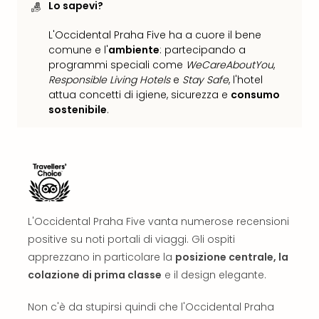
The
Lo sapevi?
Mak
of
L'Occidental Praha Five ha a cuore il bene
Harr
comune e l'
ambiente
: partecipando a
Pott
programmi speciali come
WeCareAboutYou
,
Ga
Responsible Living Hotels
e
Stay Safe
, l'hotel
Of
attua concetti di igiene, sicurezza e
consumo
sostenibile
.
Thro
Stud
Tour
Tutt
le
offe
Spet
Per
L'Occidental Praha Five vanta numerose recensioni
dest
positive su noti portali di viaggi. Gli ospiti
Conc
apprezzano in particolare la
posizione centrale, la
e
colazione di prima classe
e il design elegante.
spet
Are
Non c'è da stupirsi quindi che l'Occidental Praha
di