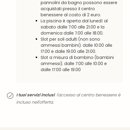
i
pannolini da bagno possono essere
vou
acquistati presso il centro
Chi
benessere al costo di 2 euro.
sia
La piscina è aperta dal lunedì al
Trav
sabato dalle 7:00 alle 21:00 e la
Chi
domenica dalle 7:00 alle 18:00.
sia
Slot per soli adulti (non sono
Chi
ammessi bambini): dalle 10:00 alle
sia
17:00 e dalle 19:00 alle 21:00.
Lavo
Slot a misura di bambino (bambini
con
ammessi): dalle 7:00 alle 10:00 e
dalle 17:00 alle 19:00
noi
Not
legal
I tuoi servizi inclusi
: l'accesso al centro benessere è
incluso nell'offerta.