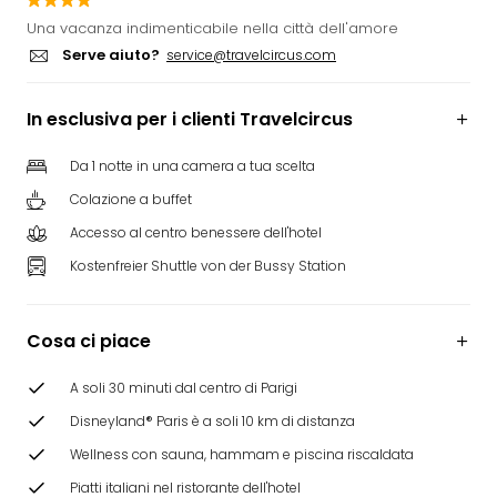
Rog
Una vacanza indimenticabile nella città dell'amore
Vita
Serve aiuto?
service@travelcircus.com
Roya
Hote
In esclusiva per i clienti Travelcircus
Tutti
gli
hote
Da 1 notte in una camera a tua scelta
ben
Colazione a buffet
in
Accesso al centro benessere dell'hotel
Itali
Croa
Kostenfreier Shuttle von der Bussy Station
Crv
Hote
IN
Cosa ci piace
Biog
Parc
A soli 30 minuti dal centro di Parigi
dive
Disneyland® Paris è a soli 10 km di distanza
Per
Wellness con sauna, hammam e piscina riscaldata
dest
Parc
Piatti italiani nel ristorante dell'hotel