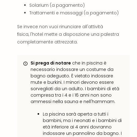
Vou
Solarium (a pagamento)
Per
Trattamenti e massaggi (a pagamento)
cate
Vou
Se invece non vuoi rinunciare all'attività
Disn
fisica, l'hotel mette a disposzione una palestra
Paris
completamente attrezzata.
Vou
di
viag
War
Si prega di notare
che in piscina è
Bros.
necessario indossare un costume da
bagno adeguato. È vietato indossare
Stud
mute e burkini. I minori devono essere
Tour
sorvegliati da un adulto. I bambini di età
Harr
compresa tra i 4 e i 16 anni non sono
Pott
ammessi nella sauna e nell'hammam.
and
the
La piscina sarà aperta a tutti i
Cur
bambini, ma i neonati e i bambini di
Chil
età inferiore ai 4 anni dovranno
Tutti
indossare un pannolino da bagno. I