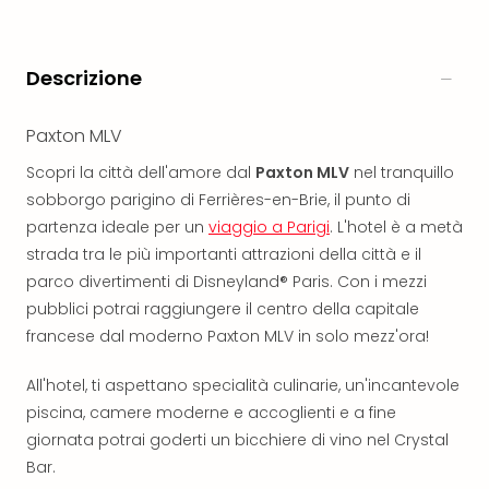
Aust
Hote
Gros
Descrizione
Hof
Alleg
Paxton MLV
Reso
Arpu
Scopri la città dell'amore dal
Paxton MLV
nel tranquillo
Hid
sobborgo parigino di Ferrières-en-Brie, il punto di
Luxu
partenza ideale per un
viaggio a Parigi
. L'hotel è a metà
Mou
strada tra le più importanti attrazioni della città e il
Hom
parco divertimenti di Disneyland® Paris. Con i mezzi
Alpi
Reso
pubblici potrai raggiungere il centro della capitale
Spor
francese dal moderno Paxton MLV in solo mezz'ora!
Pitzt
aja
All'hotel, ti aspettano specialità culinarie, un'incantevole
Berg
piscina, camere moderne e accoglienti e a fine
Wer
giornata potrai goderti un bicchiere di vino nel Crystal
Acti
Bar.
Natu