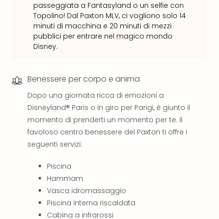
passeggiata a Fantasyland o un selfie con
Ver
Topolino! Dal Paxton MLV, ci vogliono solo 14
Ope
minuti di macchina e 20 minuti di mezzi
Festi
pubblici per entrare nel magico mondo
202
Disney.
BLUE
MAN
GRO
Benessere per corpo e anima
a
Berl
Dopo una giornata ricca di emozioni a
Mag
Disneyland® Paris o in giro per Parigi, è giunto il
Ove
momento di prenderti un momento per te. Il
Disn
favoloso centro benessere del Paxton ti offre i
a
seguenti servizi:
Disn
Paris
Piscina
Tutt
Hammam
le
offe
Vasca idromassaggio
dell
Piscina interna riscaldata
spet
Cabina a infrarossi