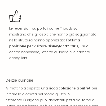
Reso
DAS
See
Alpe
–
Adul
Le recensioni su portali come Tripadvisor,
SPA
mostrano che gli ospiti che hanno già soggiornato
Hote
nella struttura hanno apprezzato l'
ottima
Tutt
posizione per visitare Disneyland® Paris
, il suo
le
centro benessere, l'offerta culinaria e le camere
offe
accoglienti.
Most
Per
dest
Most
Delizie culinarie
War
Bros.
Al mattino ti aspetta una
ricca colazione a buffet
per
Stud
iniziare la giornata nel modo giusto. Al
Tour
ristorante L'Origano puoi aspettarti pizza dal forno a
–