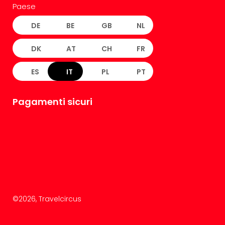
Paese
DE
BE
GB
NL
DK
AT
CH
FR
ES
IT
PL
PT
Pagamenti sicuri
©
2026
, Travelcircus