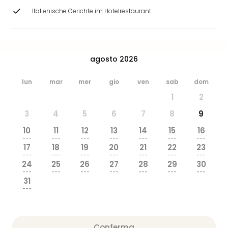
dive
Italienische Gerichte im Hotelrestaurant
in
Eur
Disn
Paris
agosto 2026
Eur
Park
lun
mar
mer
gio
ven
sab
dom
LEG
Ger
1
2
Rula
3
4
5
6
7
8
9
Phan
Trop
10
11
12
13
14
15
16
---
---
---
---
---
---
---
Isla
17
18
19
20
21
22
23
Mira
---
---
---
---
---
---
---
Tutt
24
25
26
27
28
29
30
---
---
---
---
---
---
---
le
31
offe
---
Vac
in
città
Conferma