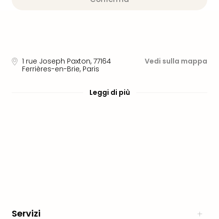
PER
DEST
Eur
Ams
Lond
Parig
1 rue Joseph Paxton
,
77164
Vedi sulla mappa
Berl
Ferrières-en-Brie, Paris
Vie
Bud
Leggi di più
Tutt
le
offe
Itali
Rom
Mila
Lag
di
Gar
Tutt
le
Servizi
offe