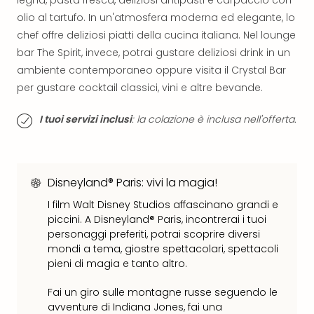
legna, pasta fresca, deliziosi antipasti e carpaccio con
The
Mak
olio al tartufo. In un'atmosfera moderna ed elegante, lo
of
chef offre deliziosi piatti della cucina italiana. Nel lounge
Harr
bar The Spirit, invece, potrai gustare deliziosi drink in un
Pott
ambiente contemporaneo oppure visita il Crystal Bar
Ga
per gustare cocktail classici, vini e altre bevande.
Of
Thro
I tuoi servizi inclusi
: la colazione è inclusa nell'offerta.
Stud
Tour
Tutt
le
Disneyland® Paris: vivi la magia!
offe
Spet
I film Walt Disney Studios affascinano grandi e
Per
piccini. A Disneyland® Paris, incontrerai i tuoi
dest
personaggi preferiti, potrai scoprire diversi
Conc
mondi a tema, giostre spettacolari, spettacoli
e
pieni di magia e tanto altro.
spet
Fai un giro sulle montagne russe seguendo le
Are
avventure di Indiana Jones, fai una
di