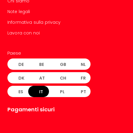
Chi siamo
Note legali
Informativa sulla privacy
Lavora con noi
Paese
DE
BE
GB
NL
DK
AT
CH
FR
ES
IT
PL
PT
Pagamenti sicuri