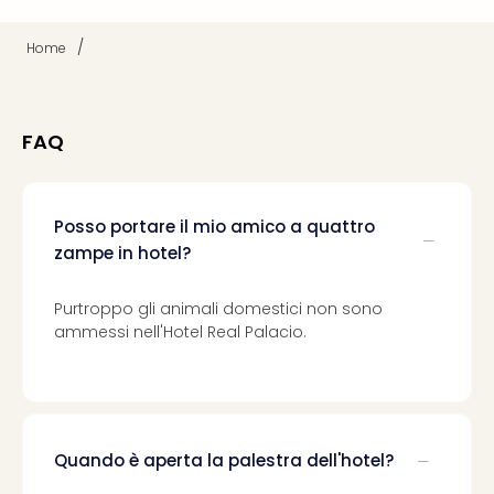
Vou
Per
/
Home
cate
Vou
Disn
Paris
FAQ
Vou
di
viag
War
Posso portare il mio amico a quattro
Bros.
zampe in hotel?
Stud
Tour
Purtroppo gli animali domestici non sono
Harr
ammessi nell'Hotel Real Palacio.
Pott
and
the
Cur
Chil
Quando è aperta la palestra dell'hotel?
Tutti