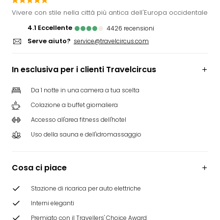
Rog
Vivere con stile nella città più antica dell'Europa occidentale
Vita
4.1
eccellente
4426
recensioni
Roya
Serve aiuto?
Hote
service@travelcircus.com
Tutti
gli
In esclusiva per i clienti Travelcircus
hote
ben
Da 1 notte in una camera a tua scelta
in
Colazione a buffet giornaliera
Itali
Croa
Accesso all'area fitness dell'hotel
Crv
Uso della sauna e dell'idromassaggio
Hote
IN
Biog
Cosa ci piace
Parc
dive
Stazione di ricarica per auto elettriche
Per
dest
Interni eleganti
Parc
Premiato con il Travellers' Choice Award