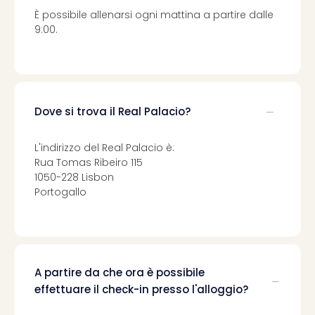
i
vou
È possibile allenarsi ogni mattina a partire dalle
9:00.
Chi
sia
Trav
Chi
sia
Chi
Dove si trova il Real Palacio?
sia
Lavo
L'indirizzo del Real Palacio è:
con
Rua Tomas Ribeiro 115
noi
1050-228 Lisbon
Not
Portogallo
legal
A partire da che ora è possibile
effettuare il check-in presso l'alloggio?