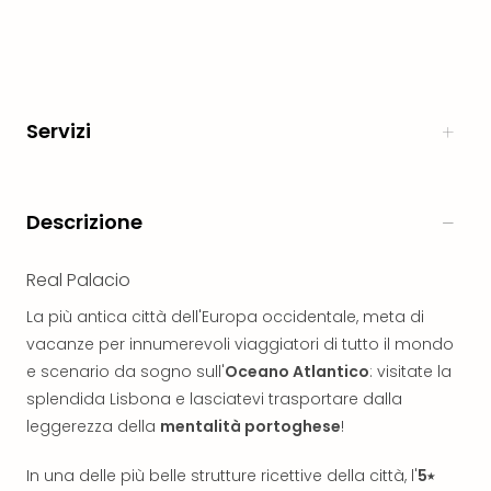
Aust
Hote
Gros
Hof
Alleg
Servizi
Reso
Arpu
Hid
Luxu
Descrizione
Mou
Hom
Real Palacio
Alpi
Reso
La più antica città dell'Europa occidentale, meta di
Spor
vacanze per innumerevoli viaggiatori di tutto il mondo
Pitzt
e scenario da sogno sull'
Oceano Atlantico
: visitate la
aja
splendida Lisbona e lasciatevi trasportare dalla
Berg
leggerezza della
mentalità portoghese
!
Wer
Acti
In una delle più belle strutture ricettive della città, l'
5⭑
Natu