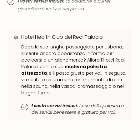
I vostri servizi inclusi:
La colazione a buffet
Ver
giornaliera è inclusa nel prezzo.
Ope
Festi
202
BLUE
Hotel Health Club del Real Palacio
MAN
GRO
Dopo le sue lunghe passeggiate per Lisbona,
a
si sente ancora abbastanza in forma per
Berl
dedicarsi a un allenamento? Allora l'Hotel Real
Mag
Palacio, con la sua
moderna palestra
attrezzata
, è il posto giusto per voi. In seguito,
Ove
vi meritate sicuramente un momento di relax
Disn
nella sauna, nella vasca idromassaggio o nel
a
bagno turco.
Disn
Paris
I vostri servizi inclusi:
L'uso della palestra e
Tutt
dei servizi benessere è gratuito per voi.
le
offe
dell
spet