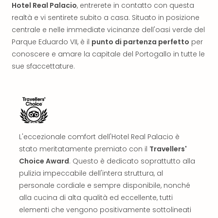
Reso
Hotel Real Palacio
, entrerete in contatto con questa
DAS
realtà e vi sentirete subito a casa. Situato in posizione
See
centrale e nelle immediate vicinanze dell'oasi verde del
Alpe
Parque Eduardo VII, è il
punto di partenza perfetto
per
–
conoscere e amare la capitale del Portogallo in tutte le
Adul
sue sfaccettature.
SPA
Hote
Tutt
le
offe
Most
Per
L'eccezionale comfort dell'Hotel Real Palacio è
dest
stato meritatamente premiato con il
Travellers'
Most
Choice Award
. Questo è dedicato soprattutto alla
War
pulizia impeccabile dell'intera struttura, al
Bros.
personale cordiale e sempre disponibile, nonché
Stud
Tour
alla cucina di alta qualità ed eccellente, tutti
–
elementi che vengono positivamente sottolineati