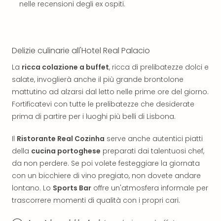
The
nelle recensioni degli ex ospiti.
Mak
of
Harr
Pott
Delizie culinarie all'Hotel Real Palacio
Ga
Of
La
ricca colazione a buffet
, ricca di prelibatezze dolci e
Thro
salate, invoglierà anche il più grande brontolone
Stud
mattutino ad alzarsi dal letto nelle prime ore del giorno.
Tour
Fortificatevi con tutte le prelibatezze che desiderate
Tutt
prima di partire per i luoghi più belli di Lisbona.
le
offe
Il
Ristorante Real Cozinha
serve anche autentici piatti
Spet
della
cucina portoghese
preparati dai talentuosi chef,
Per
dest
da non perdere. Se poi volete festeggiare la giornata
Conc
con un bicchiere di vino pregiato, non dovete andare
e
lontano. Lo
Sports Bar
offre un'atmosfera informale per
spet
trascorrere momenti di qualità con i propri cari.
Are
di