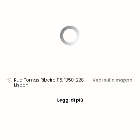
PER
DEST
Eur
Ams
Lond
Parig
Berl
Vie
Bud
Tutt
le
offe
Rua Tomas Ribeiro 115
,
1050-228
Vedi sulla mappa
Itali
Lisbon
Rom
Mila
Leggi di più
Lag
di
Gar
Tutt
le
offe