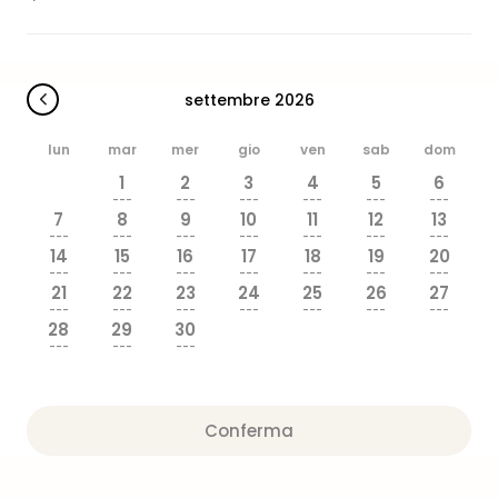
dive
in
Eur
Disn
settembre 2026
Paris
Eur
lun
mar
mer
gio
ven
sab
dom
Park
1
2
3
4
5
6
LEG
---
---
---
---
---
---
Ger
7
8
9
10
11
12
13
Rula
---
---
---
---
---
---
---
14
15
16
17
18
19
20
Phan
---
---
---
---
---
---
---
Trop
21
22
23
24
25
26
27
Isla
---
---
---
---
---
---
---
28
29
30
Mira
---
---
---
Tutt
le
offe
Vac
Conferma
in
città