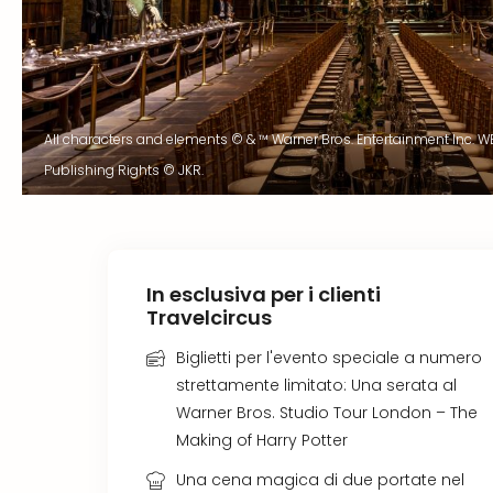
All characters and elements © & ™ Warner Bros. Entertainment Inc. WB
Publishing Rights © JKR.
In esclusiva per i clienti
Travelcircus
Biglietti per l'evento speciale a numero
strettamente limitato: Una serata al
Warner Bros. Studio Tour London – The
Making of Harry Potter
Una cena magica di due portate nel