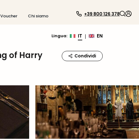
+39 800 126 378
Voucher
Chi siamo
IT
EN
Lingua
:
|
ng of Harry
Condividi