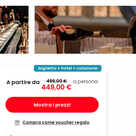
biglietto + hotel + colazione
499,00 €
a persona
A partire da
449,00 €
Mostra i prezzi
Compra come voucher regalo