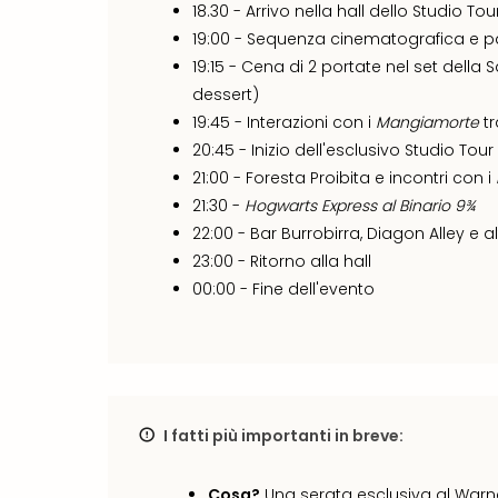
18.30 - Arrivo nella hall dello Studio Tou
19:00 - Sequenza cinematografica e p
19:15 - Cena di 2 portate nel set della 
dessert)
19:45 - Interazioni con i
Mangiamorte
tr
20:45 - Inizio dell'esclusivo Studio Tour
21:00 - Foresta Proibita e incontri con i
21:30 -
Hogwarts Express al Binario 9¾
22:00 - Bar Burrobirra, Diagon Alley e 
23:00 - Ritorno alla hall
00:00 - Fine dell'evento
I fatti più importanti in breve:
Cosa?
Una serata esclusiva al Warne