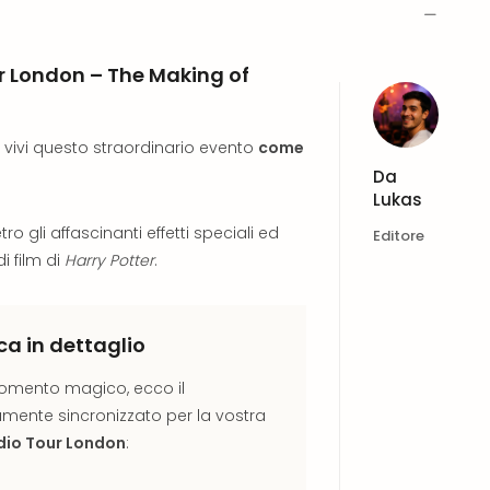
ur London – The Making of
e vivi questo straordinario evento
come
Da
Lukas
ro gli affascinanti effetti speciali ed
Editore
di film di
Harry Potter
.
a in dettaglio
omento magico, ecco il
amente sincronizzato per la vostra
udio Tour London
: