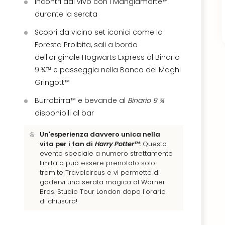
Incontri dal vivo con i Mangiamorte™
durante la serata
Scopri da vicino set iconici come la
Foresta Proibita, sali a bordo
dell'originale Hogwarts Express al Binario
9 ¾™ e passeggia nella Banca dei Maghi
Gringott™
Burrobirra™ e bevande al
Binario 9 ¾
disponibili al bar
Un'esperienza davvero unica nella
vita per i fan di
Harry Potter™
:
Questo
evento speciale a numero strettamente
limitato può essere prenotato solo
tramite Travelcircus e vi permette di
godervi una serata magica al Warner
Bros. Studio Tour London dopo l'orario
di chiusura!