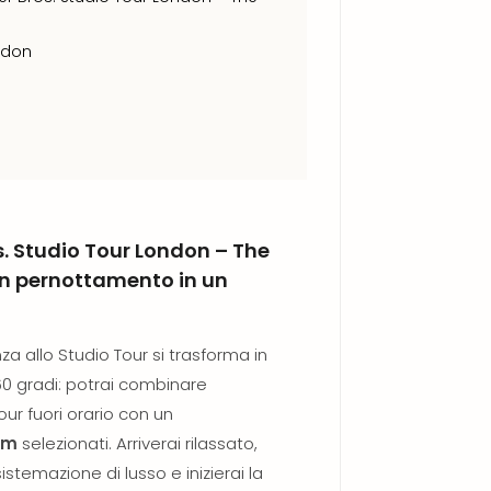
ndon
. Studio Tour London – The
on pernottamento in un
za allo Studio Tour si trasforma in
 gradi: potrai combinare
our fuori orario con un
um
selezionati. Arriverai rilassato,
temazione di lusso e inizierai la