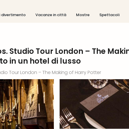
i divertimento
Vacanze in città
Mostre
Spettacoli
s. Studio Tour London – The Maki
o in un hotel di lusso
udio Tour London – The Making of Harry Potter