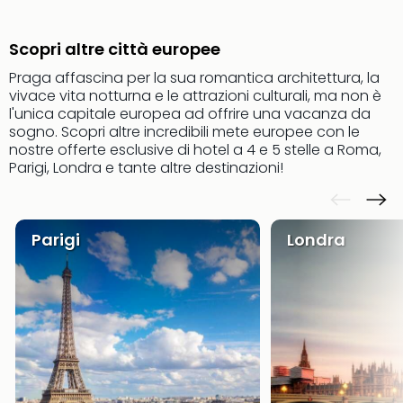
Aust
Hote
Scopri altre città europee
Gros
Hof
Praga affascina per la sua romantica architettura, la
Alleg
vivace vita notturna e le attrazioni culturali, ma non è
l'unica capitale europea ad offrire una vacanza da
Reso
sogno. Scopri altre incredibili mete europee con le
Arpu
nostre offerte esclusive di hotel a 4 e 5 stelle a Roma,
Hid
Parigi, Londra e tante altre destinazioni!
Luxu
Mou
Hom
Alpi
Parigi
Londra
Reso
Spor
Pitzt
aja
Berg
Wer
Acti
Natu