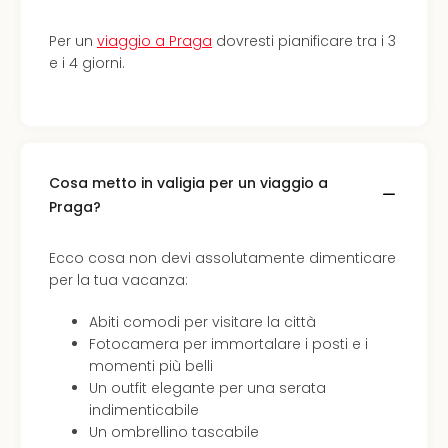
i
vou
Per un
viaggio a Praga
dovresti pianificare tra i 3
Chi
e i 4 giorni.
sia
Trav
Chi
sia
Chi
sia
Cosa metto in valigia per un viaggio a
Lavo
Praga?
con
noi
Ecco cosa non devi assolutamente dimenticare
Not
per la tua vacanza:
legal
Abiti comodi per visitare la città
Fotocamera per immortalare i posti e i
momenti più belli
Un outfit elegante per una serata
indimenticabile
Un ombrellino tascabile