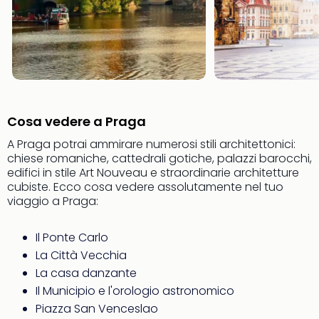
The
Mak
of
Harr
Pott
Ga
Of
Thro
Cosa vedere a Praga
Stud
Tour
A Praga potrai ammirare numerosi stili architettonici:
Tutt
chiese romaniche, cattedrali gotiche, palazzi barocchi,
edifici in stile Art Nouveau e straordinarie architetture
le
cubiste. Ecco cosa vedere assolutamente nel tuo
offe
viaggio a Praga:
Spet
Per
dest
Il Ponte Carlo
Conc
La Città Vecchia
e
La casa danzante
spet
Il Municipio e l'orologio astronomico
Are
Piazza San Venceslao
di