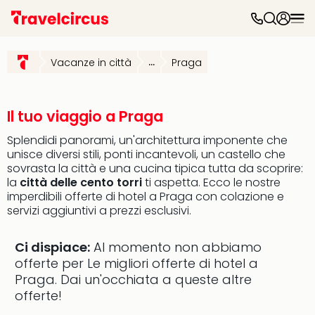
Hote
ben
Vacanze in città
...
Praga
Per
dest
Itali
Hote
Il tuo viaggio a Praga
See
Splendidi panorami, un'architettura imponente che
Tube
unisce diversi stili, ponti incantevoli, un castello che
Natu
sovrasta la città e una cucina tipica tutta da scoprire:
&
la
città delle cento torri
ti aspetta. Ecco le nostre
Spa
imperdibili offerte di hotel a Praga con colazione e
Reso
servizi aggiuntivi a prezzi esclusivi.
Sple
Bay
Ci dispiace:
Al momento non abbiamo
Luxu
offerte per Le migliori offerte di hotel a
SPA
Praga.
Dai un'occhiata a queste altre
Reso
offerte!
Hote
Hote