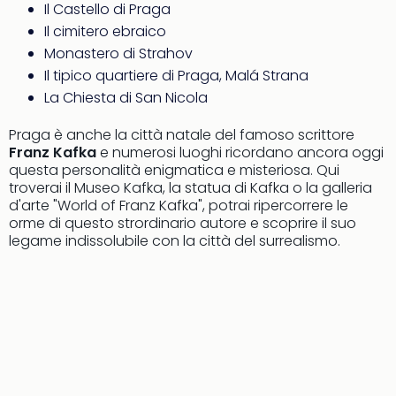
Il Castello di Praga
Ver
Il cimitero ebraico
Ope
Festi
Monastero di Strahov
202
Il tipico quartiere di Praga, Malá Strana
BLUE
La Chiesta di San Nicola
MAN
GRO
Praga è anche la città natale del famoso scrittore
a
Franz Kafka
e numerosi luoghi ricordano ancora oggi
Berl
questa personalità enigmatica e misteriosa. Qui
troverai il Museo Kafka, la statua di Kafka o la galleria
Mag
d'arte "World of Franz Kafka", potrai ripercorrere le
Ove
orme di questo strordinario autore e scoprire il suo
Disn
legame indissolubile con la città del surrealismo.
a
Disn
Paris
Tutt
le
offe
dell
spet