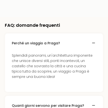
Vou
Per
cate
Vou
Disn
FAQ: domande frequenti
Paris
Vou
di
Perché un viaggio a Praga?
viag
War
Bros.
Splendidi panorami, un'architettura imponente
Stud
che unisce diversi stili, ponti incantevoli, un
Tour
castello che sovrasta la città e una cucina
Harr
tipica tutta da scoprire, un viaggio a Praga è
Pott
sempre una buona idea!
and
the
Cur
Chil
Tutti
Quanti giorni servono per visitare Praga?