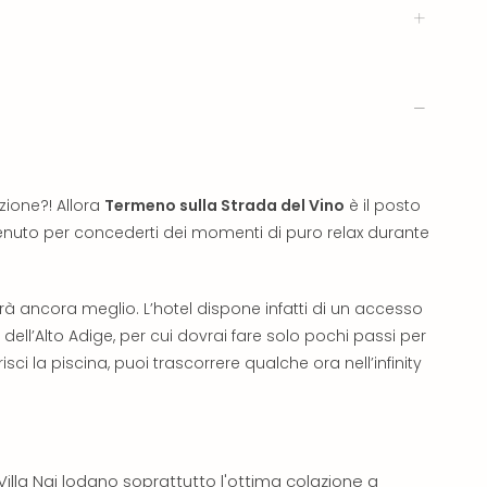
zione?! Allora
Termeno sulla Strada del Vino
è il posto
envenuto per concederti dei momenti di puro relax durante
arà ancora meglio. L’hotel dispone infatti di un accesso
ell’Alto Adige, per cui dovrai fare solo pochi passi per
isci la piscina, puoi trascorrere qualche ora nell’infinity
 Villa Naj lodano soprattutto l'ottima colazione a