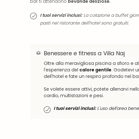
bar ti attendono
bevande deliziose.
I tuoi servizi inclusi:
La colazione a buffet gior
pasti nel ristorante dell'hotel sono gratuiti.
Benessere e fitness a Villa Naj
Oltre alla meravigliosa piscina a sfioro e a
l'esperienza del
calore gentile
. Godetevi u
dell'hotel e fate un respiro profondo nel b
Se volete essere attivi, potete allenarvi nel
cardio, multistazioni e pesi.
I tuoi servizi inclusi:
L'uso dell'area bene