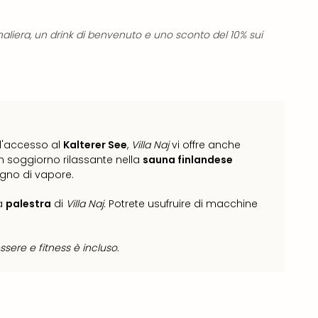
naliera, un drink di benvenuto e uno sconto del 10% sui
ll'accesso al
Kalterer See
,
Villa Naj
vi offre anche
n soggiorno rilassante nella
sauna finlandese
agno di vapore.
la
palestra
di
Villa Naj
. Potrete usufruire di macchine
ssere e fitness è incluso.